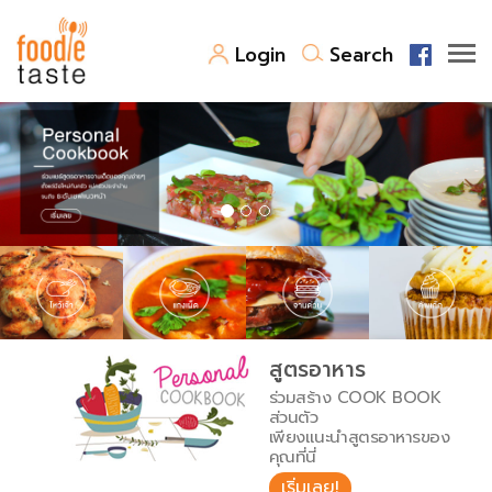
Login
Search
สูตรอาหาร
สูตรอาหารล่าสุด
พาไปชิม
Top Foodie
สารพันก้นครัว
เคล็ดลับน่ารู้
FoodPedia
เปรียบเทียบหน่วยการตวง
สูตรอาหาร
สร้าง Cookbook
ร่วมสร้าง COOK BOOK
เปรียบเทียบอุณหภูมิ
ส่วนตัว
เพียงแนะนำสูตรอาหารของ
เปรียบเทียบน้ำหนักวัตถุดิบ
คุณที่นี่
เริ่มเลย!