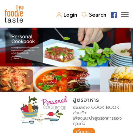
Login
Search
สูตรอาหาร
สูตรอาหารล่าสุด
พาไปชิม
Top Foodie
สารพันก้นครัว
เคล็ดลับน่ารู้
FoodPedia
เปรียบเทียบหน่วยการตวง
สูตรอาหาร
สร้าง Cookbook
ร่วมสร้าง COOK BOOK
เปรียบเทียบอุณหภูมิ
ส่วนตัว
เพียงแนะนำสูตรอาหารของ
เปรียบเทียบน้ำหนักวัตถุดิบ
คุณที่นี่
เริ่มเลย!