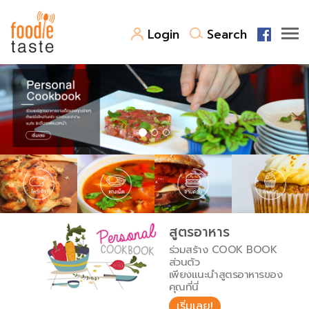
Login
Search
สูตรอาหาร
สูตรอาหารล่าสุด
พาไปชิม
Top Foodie
สารพันก้นครัว
เคล็ดลับน่ารู้
FoodPedia
เปรียบเทียบหน่วยการตวง
สูตรอาหาร
สร้าง Cookbook
ร่วมสร้าง COOK BOOK
เปรียบเทียบอุณหภูมิ
ส่วนตัว
เพียงแนะนำสูตรอาหารของ
เปรียบเทียบน้ำหนักวัตถุดิบ
คุณที่นี่
เริ่มเลย!