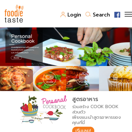
Login
Search
สูตรอาหาร
สูตรอาหารล่าสุด
พาไปชิม
Top Foodie
สารพันก้นครัว
เคล็ดลับน่ารู้
FoodPedia
เปรียบเทียบหน่วยการตวง
สูตรอาหาร
สร้าง Cookbook
ร่วมสร้าง COOK BOOK
เปรียบเทียบอุณหภูมิ
ส่วนตัว
เพียงแนะนำสูตรอาหารของ
เปรียบเทียบน้ำหนักวัตถุดิบ
คุณที่นี่
เริ่มเลย!