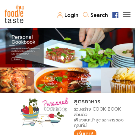
Login
Search
สูตรอาหาร
สูตรอาหารล่าสุด
พาไปชิม
Top Foodie
สารพันก้นครัว
เคล็ดลับน่ารู้
FoodPedia
เปรียบเทียบหน่วยการตวง
สูตรอาหาร
สร้าง Cookbook
ร่วมสร้าง COOK BOOK
เปรียบเทียบอุณหภูมิ
ส่วนตัว
เพียงแนะนำสูตรอาหารของ
เปรียบเทียบน้ำหนักวัตถุดิบ
คุณที่นี่
เริ่มเลย!