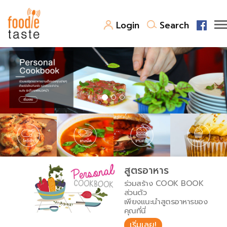
Login
Search
สูตรอาหาร
สูตรอาหารล่าสุด
พาไปชิม
Top Foodie
สารพันก้นครัว
เคล็ดลับน่ารู้
FoodPedia
เปรียบเทียบหน่วยการตวง
สูตรอาหาร
สร้าง Cookbook
ร่วมสร้าง COOK BOOK
เปรียบเทียบอุณหภูมิ
ส่วนตัว
เพียงแนะนำสูตรอาหารของ
เปรียบเทียบน้ำหนักวัตถุดิบ
คุณที่นี่
เริ่มเลย!