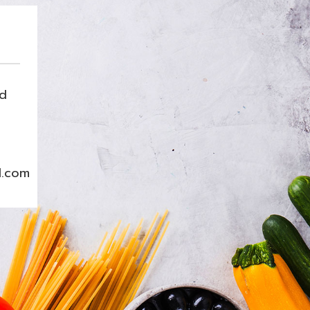
nd
l.com