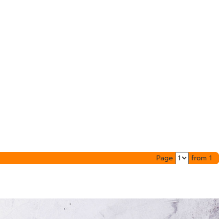
Page
from 1