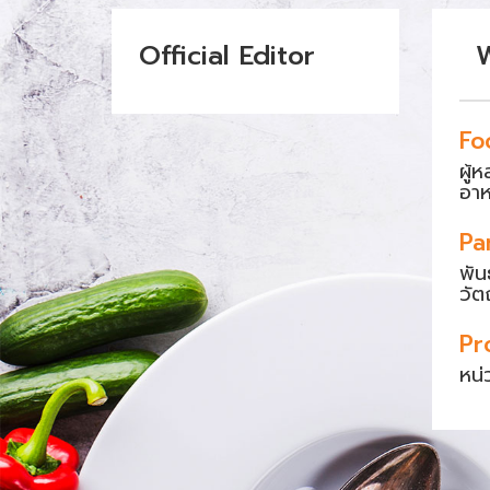
Official Editor
Fo
ผู้
อา
Pa
พัน
วัต
Pr
หน่