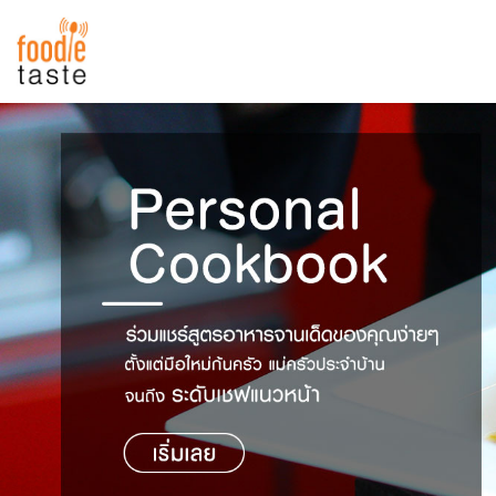
สูตรอาหาร
สูตรอาหารล่าสุด
พาไปชิม
Top Foodie
สารพันก้นครัว
เคล็ดลับน่ารู้
FoodPedia
เปรียบเทียบหน่วยการตวง
สร้าง Cookbook
เปรียบเทียบอุณหภูมิ
เปรียบเทียบน้ำหนักวัตถุดิบ