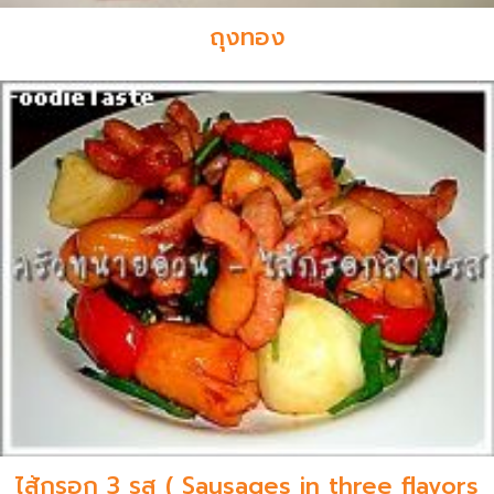
ถุงทอง
ไส้กรอก 3 รส ( Sausages in three flavors