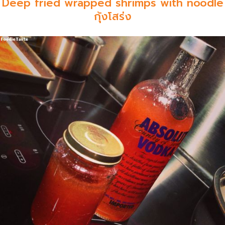
Deep fried wrapped shrimps with noodle
กุ้งโสร่ง