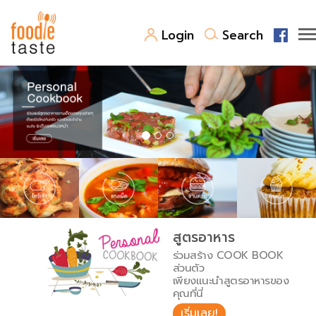
Login
Search
สูตรอาหาร
สูตรอาหารล่าสุด
พาไปชิม
Top Foodie
สารพันก้นครัว
เคล็ดลับน่ารู้
FoodPedia
เปรียบเทียบหน่วยการตวง
สูตรอาหาร
สร้าง Cookbook
ร่วมสร้าง COOK BOOK
เปรียบเทียบอุณหภูมิ
ส่วนตัว
เพียงแนะนำสูตรอาหารของ
เปรียบเทียบน้ำหนักวัตถุดิบ
คุณที่นี่
เริ่มเลย!