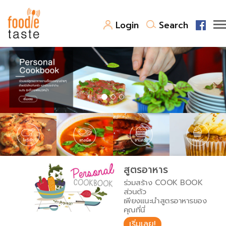
Login
Search
สูตรอาหาร
สูตรอาหารล่าสุด
พาไปชิม
Top Foodie
สารพันก้นครัว
เคล็ดลับน่ารู้
FoodPedia
เปรียบเทียบหน่วยการตวง
สูตรอาหาร
สร้าง Cookbook
ร่วมสร้าง COOK BOOK
เปรียบเทียบอุณหภูมิ
ส่วนตัว
เพียงแนะนำสูตรอาหารของ
เปรียบเทียบน้ำหนักวัตถุดิบ
คุณที่นี่
เริ่มเลย!