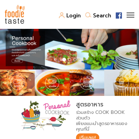
Login
Search
สูตรอาหาร
สูตรอาหารล่าสุด
พาไปชิม
Top Foodie
สารพันก้นครัว
เคล็ดลับน่ารู้
FoodPedia
เปรียบเทียบหน่วยการตวง
สูตรอาหาร
สร้าง Cookbook
ร่วมสร้าง COOK BOOK
เปรียบเทียบอุณหภูมิ
ส่วนตัว
เพียงแนะนำสูตรอาหารของ
เปรียบเทียบน้ำหนักวัตถุดิบ
คุณที่นี่
เริ่มเลย!