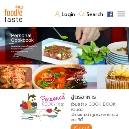
Login
Search
สูตรอาหาร
สูตรอาหารล่าสุด
พาไปชิม
Top Foodie
สารพันก้นครัว
เคล็ดลับน่ารู้
FoodPedia
เปรียบเทียบหน่วยการตวง
สูตรอาหาร
สร้าง Cookbook
ร่วมสร้าง COOK BOOK
เปรียบเทียบอุณหภูมิ
ส่วนตัว
เพียงแนะนำสูตรอาหารของ
เปรียบเทียบน้ำหนักวัตถุดิบ
คุณที่นี่
เริ่มเลย!