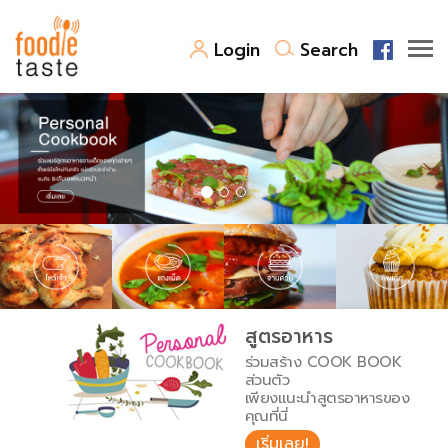
Login
Search
สูตรอาหาร
สูตรอาหารล่าสุด
พาไปชิม
Top Foodie
สารพันก้นครัว
เคล็ดลับน่ารู้
FoodPedia
เปรียบเทียบหน่วยการตวง
สูตรอาหาร
สร้าง Cookbook
ร่วมสร้าง COOK BOOK
เปรียบเทียบอุณหภูมิ
ส่วนตัว
เพียงแนะนำสูตรอาหารของ
เปรียบเทียบน้ำหนักวัตถุดิบ
คุณที่นี่
เริ่มเลย!