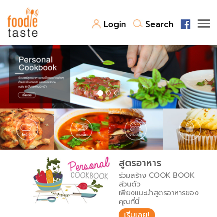
Login
Search
สูตรอาหาร
สูตรอาหารล่าสุด
พาไปชิม
Top Foodie
สารพันก้นครัว
เคล็ดลับน่ารู้
FoodPedia
เปรียบเทียบหน่วยการตวง
สูตรอาหาร
สร้าง Cookbook
ร่วมสร้าง COOK BOOK
เปรียบเทียบอุณหภูมิ
ส่วนตัว
เพียงแนะนำสูตรอาหารของ
เปรียบเทียบน้ำหนักวัตถุดิบ
คุณที่นี่
เริ่มเลย!