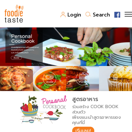
Login
Search
สูตรอาหาร
สูตรอาหารล่าสุด
พาไปชิม
Top Foodie
สารพันก้นครัว
เคล็ดลับน่ารู้
FoodPedia
เปรียบเทียบหน่วยการตวง
สูตรอาหาร
สร้าง Cookbook
ร่วมสร้าง COOK BOOK
เปรียบเทียบอุณหภูมิ
ส่วนตัว
เพียงแนะนำสูตรอาหารของ
เปรียบเทียบน้ำหนักวัตถุดิบ
คุณที่นี่
เริ่มเลย!