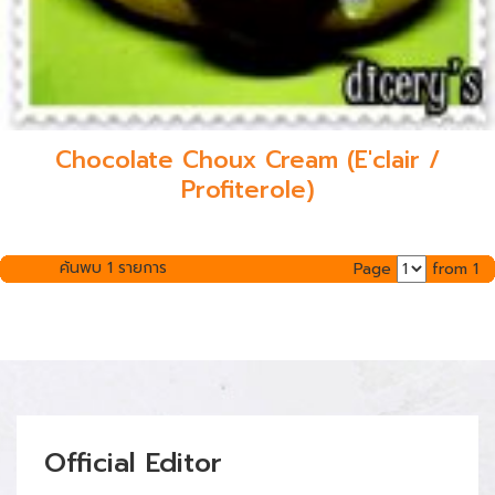
Chocolate Choux Cream (E'clair /
Profiterole)
ค้นพบ 1 รายการ
Page
from 1
Official Editor