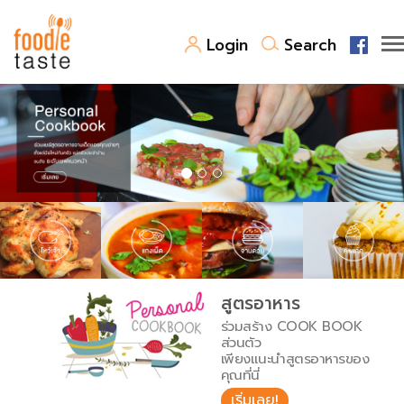
Login
Search
สูตรอาหาร
สูตรอาหารล่าสุด
พาไปชิม
Top Foodie
สารพันก้นครัว
เคล็ดลับน่ารู้
FoodPedia
เปรียบเทียบหน่วยการตวง
สูตรอาหาร
สร้าง Cookbook
ร่วมสร้าง COOK BOOK
เปรียบเทียบอุณหภูมิ
ส่วนตัว
เพียงแนะนำสูตรอาหารของ
เปรียบเทียบน้ำหนักวัตถุดิบ
คุณที่นี่
เริ่มเลย!