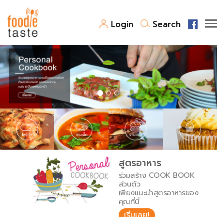
Login
Search
สูตรอาหาร
สูตรอาหารล่าสุด
พาไปชิม
Top Foodie
สารพันก้นครัว
เคล็ดลับน่ารู้
FoodPedia
เปรียบเทียบหน่วยการตวง
สูตรอาหาร
สร้าง Cookbook
ร่วมสร้าง COOK BOOK
เปรียบเทียบอุณหภูมิ
ส่วนตัว
เพียงแนะนำสูตรอาหารของ
เปรียบเทียบน้ำหนักวัตถุดิบ
คุณที่นี่
เริ่มเลย!