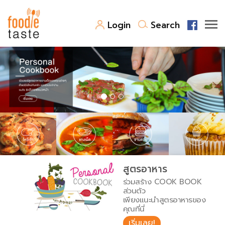
Login
Search
สูตรอาหาร
สูตรอาหารล่าสุด
พาไปชิม
Top Foodie
สารพันก้นครัว
เคล็ดลับน่ารู้
FoodPedia
เปรียบเทียบหน่วยการตวง
สูตรอาหาร
สร้าง Cookbook
ร่วมสร้าง COOK BOOK
เปรียบเทียบอุณหภูมิ
ส่วนตัว
เพียงแนะนำสูตรอาหารของ
เปรียบเทียบน้ำหนักวัตถุดิบ
คุณที่นี่
เริ่มเลย!