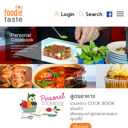
Login
Search
สูตรอาหาร
สูตรอาหารล่าสุด
พาไปชิม
Top Foodie
สารพันก้นครัว
เคล็ดลับน่ารู้
FoodPedia
เปรียบเทียบหน่วยการตวง
สูตรอาหาร
สร้าง Cookbook
ร่วมสร้าง COOK BOOK
เปรียบเทียบอุณหภูมิ
ส่วนตัว
เพียงแนะนำสูตรอาหารของ
เปรียบเทียบน้ำหนักวัตถุดิบ
คุณที่นี่
เริ่มเลย!