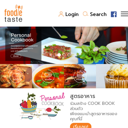
Login
Search
สูตรอาหาร
สูตรอาหารล่าสุด
พาไปชิม
Top Foodie
สารพันก้นครัว
เคล็ดลับน่ารู้
FoodPedia
เปรียบเทียบหน่วยการตวง
สูตรอาหาร
สร้าง Cookbook
ร่วมสร้าง COOK BOOK
เปรียบเทียบอุณหภูมิ
ส่วนตัว
เพียงแนะนำสูตรอาหารของ
เปรียบเทียบน้ำหนักวัตถุดิบ
คุณที่นี่
เริ่มเลย!