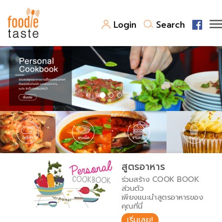
Login
Search
สูตรอาหาร
สูตรอาหารล่าสุด
พาไปชิม
Top Foodie
สารพันก้นครัว
เคล็ดลับน่ารู้
FoodPedia
เปรียบเทียบหน่วยการตวง
สูตรอาหาร
สร้าง Cookbook
ร่วมสร้าง COOK BOOK
เปรียบเทียบอุณหภูมิ
ส่วนตัว
เพียงแนะนำสูตรอาหารของ
เปรียบเทียบน้ำหนักวัตถุดิบ
คุณที่นี่
เริ่มเลย!