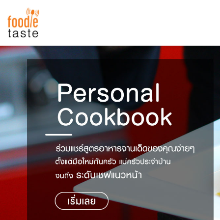
สูตรอาหาร
สูตรอาหารล่าสุด
พาไปชิม
Top Foodie
สารพันก้นครัว
เคล็ดลับน่ารู้
FoodPedia
เปรียบเทียบหน่วยการตวง
สร้าง Cookbook
เปรียบเทียบอุณหภูมิ
เปรียบเทียบน้ำหนักวัตถุดิบ