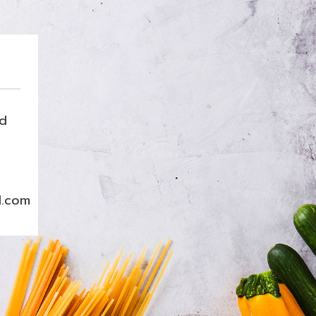
nd
l.com