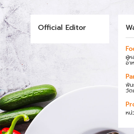
Official Editor
W
Fo
ผู้
อา
Pa
พัน
วัต
Pr
หน่