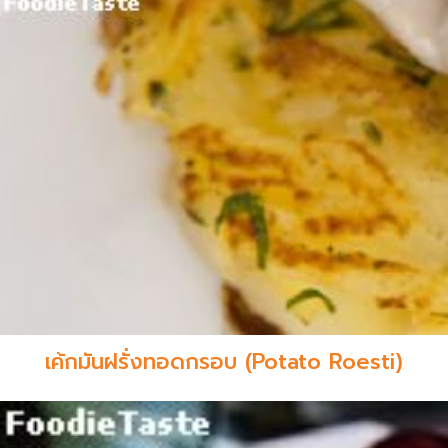
เค้กมันฝรั่งทอดกรอบ (Potato Roesti)