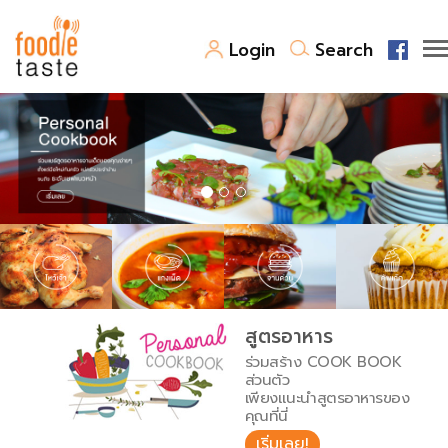
Login
Search
สูตรอาหาร
สูตรอาหารล่าสุด
พาไปชิม
Top Foodie
สารพันก้นครัว
เคล็ดลับน่ารู้
FoodPedia
เปรียบเทียบหน่วยการตวง
สูตรอาหาร
สร้าง Cookbook
ร่วมสร้าง COOK BOOK
เปรียบเทียบอุณหภูมิ
ส่วนตัว
เพียงแนะนำสูตรอาหารของ
เปรียบเทียบน้ำหนักวัตถุดิบ
คุณที่นี่
เริ่มเลย!