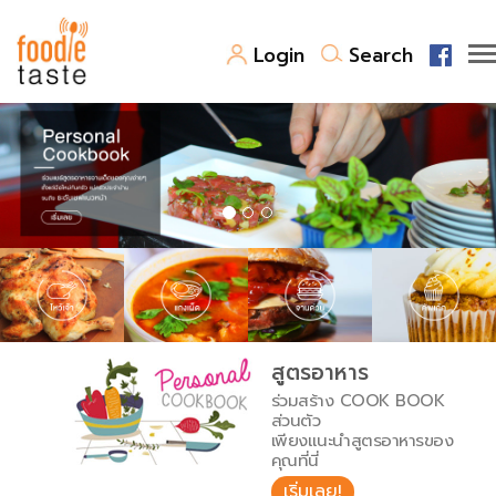
Login
Search
สูตรอาหาร
สูตรอาหารล่าสุด
พาไปชิม
Top Foodie
สารพันก้นครัว
เคล็ดลับน่ารู้
FoodPedia
เปรียบเทียบหน่วยการตวง
สูตรอาหาร
สร้าง Cookbook
ร่วมสร้าง COOK BOOK
เปรียบเทียบอุณหภูมิ
ส่วนตัว
เพียงแนะนำสูตรอาหารของ
เปรียบเทียบน้ำหนักวัตถุดิบ
คุณที่นี่
เริ่มเลย!