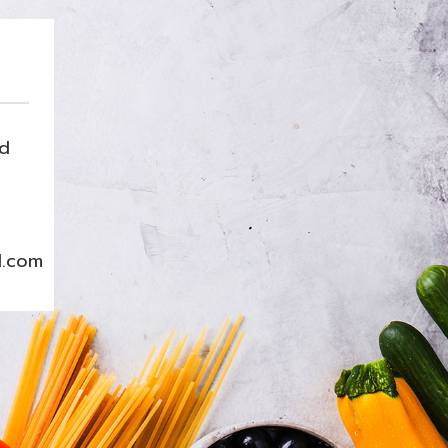
nd
l.com