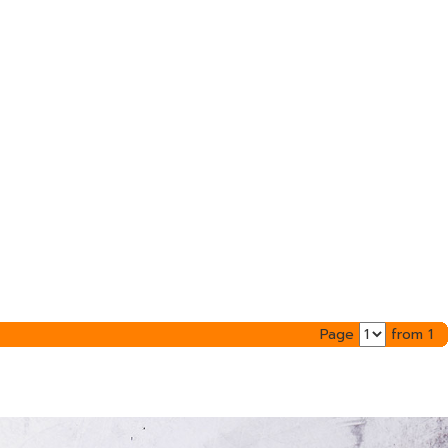
Page
from 1