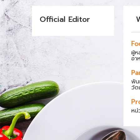
Official Editor
Fo
ผู้
อา
Pa
พัน
วัต
Pr
หน่