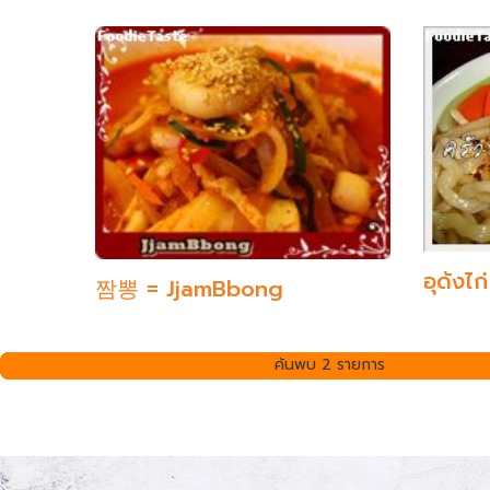
อุด้งไ
짬뽕 = JjamBbong
ค้นพบ 2 รายการ