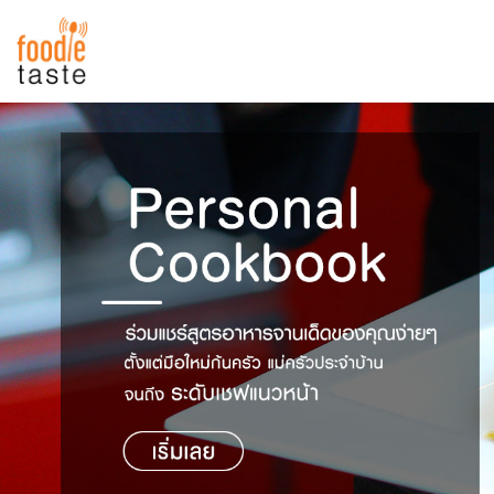
สูตรอาหาร
สูตรอาหารล่าสุด
พาไปชิม
Top Foodie
สารพันก้นครัว
เคล็ดลับน่ารู้
FoodPedia
เปรียบเทียบหน่วยการตวง
สร้าง Cookbook
เปรียบเทียบอุณหภูมิ
เปรียบเทียบน้ำหนักวัตถุดิบ