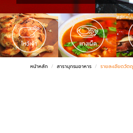
ชั่งตวงเนย
หน้าหลัก
สารานุกรมอาหาร
รายละเอียดวัตถุ