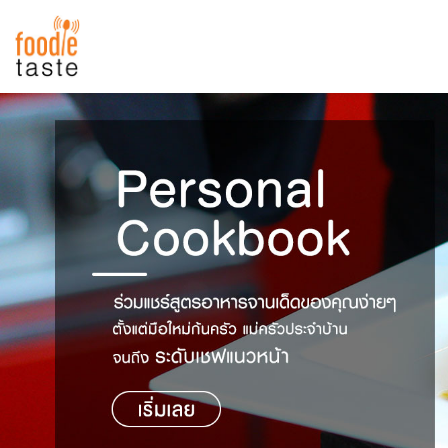
สูตรอาหาร
สูตรอาหารล่าสุด
พาไปชิม
Top Foodie
สารพันก้นครัว
เคล็ดลับน่ารู้
FoodPedia
เปรียบเทียบหน่วยการตวง
สร้าง Cookbook
เปรียบเทียบอุณหภูมิ
เปรียบเทียบน้ำหนักวัตถุดิบ