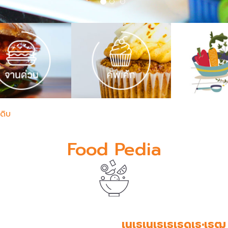
ดิบ
Food Pedia
เนเธเนเธเธเธดเธ•เธฒ