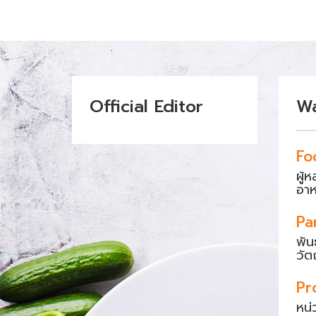
Official Editor
W
Fo
ผู้
อา
Pa
พัน
วัต
Pr
หน่