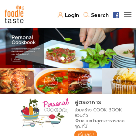
Login
Search
สูตรอาหาร
สูตรอาหารล่าสุด
พาไปชิม
Top Foodie
สารพันก้นครัว
เคล็ดลับน่ารู้
FoodPedia
เปรียบเทียบหน่วยการตวง
สูตรอาหาร
สร้าง Cookbook
ร่วมสร้าง COOK BOOK
เปรียบเทียบอุณหภูมิ
ส่วนตัว
เพียงแนะนำสูตรอาหารของ
เปรียบเทียบน้ำหนักวัตถุดิบ
คุณที่นี่
เริ่มเลย!