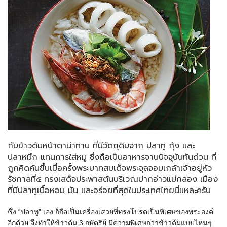
กับข้าวต้มหน้าตาน่าทาน ที่มีวัตถุดิบจาก ปลาทู กุ้ง และ
ปลาหมึก แทนการใส่หมู ซึ่งถือเป็นอาหารจานปัจจุบันทันด่วน ที่
ถูกคิดค้นขึ้นเมื่อครั้งพระบาทสมเด็จพระจุลจอมเกล้าเจ้าอยู่หัว
รัชกาลที่๕ ทรงเสด็จประพาสต้นบริเวณปากอ่าวแม่กลอง เมือง
ที่มีปลาทูเนื้อหอม มัน และอร่อยที่สุดในประเทศไทยนี่แหละครับ
ซึ่ง “ปลาทู” เอง ก็ถือเป็นเครื่องเสวยที่ทรงโปรดเป็นพิเศษของพระองค์
อีกด้วย จึงทำให้ข้าวต้ม 3 กษัตริย์ มีความพิเศษกว่าข้าวต้มแบบไหนๆ