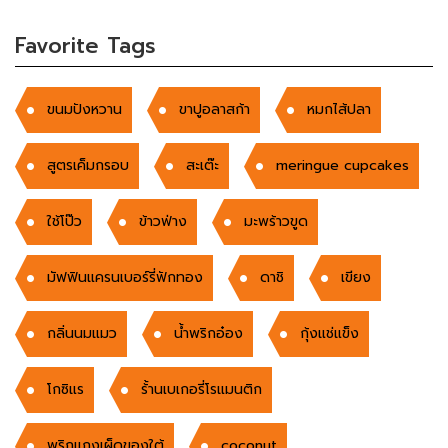
Favorite Tags
ขนมปังหวาน
ขาปูอลาสก้า
หมกไส้ปลา
สูตรเค็มกรอบ
สะเต๊ะ
meringue cupcakes
ใช้โป๊ว
ข้าวฟ่าง
มะพร้าวขูด
มัฟฟินแครนเบอร์รี่ฟักทอง
ดาชิ
เขียง
กลิ่นนมแมว
น้ำพริกอ๋อง
กุ้งแช่แข็ง
โกซิแร
ร้้านเบเกอรี่โรแมนติก
พริกแกงเผ็ดของใต้
coconut