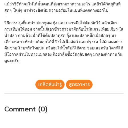
แม้ว่าวิ
ธีทำจะไม่ได้ขั้นตอนที่ยุ่งยากมากความอะไร แต่ถ้าได้วัตถุดิบที่
สดๆ ใหม่ๆ มาทำจะยิ่งเพิ่มความอร่อยในแบบที่แตกต่างออกไป
.
วิธีการปรุงก็แค่นำ ปลาทูสด กุ้ง และปลาหมึกไปต้ม พักไว้ แล้วเจียว
กระเทียมให้หอม จากนั้นก็เอาข้าวสารมาผัดกับน้ำมันกระเทียมเจียว ใส่
น้ำปลา ตามด้วยน้ำที่ใช้ต้มปลาทูสด กุ้ง และปลาหมึกเมื่อสักครู่ มา
เคี่ยวจนกระทั่งข้าวต้มสุกได้ที่ จึงใส่เนื้อสัตว์ และปรุงรส ใส่ผักสดอย่าง
คื่นช่าย โรยพริกไทยป่น หรือจะใส่น้ำส้มก็ได้ตามชอบเลยครับ ใครที่ได้
มีโอกาสผ่านไปทางแม่กลอง ก็อย่าลืมซื้อวัตถุดิบสดๆ มาลองทำทานกัน
ดูนะครับ
เคล็ดลับน่ารู้
สูตรอาหาร
Comment (0)