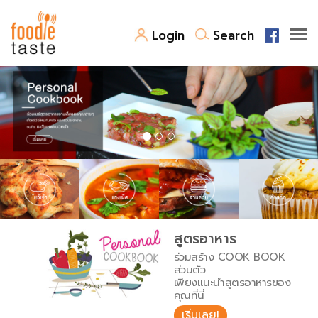
Login
Search
สูตรอาหาร
สูตรอาหารล่าสุด
พาไปชิม
Top Foodie
สารพันก้นครัว
เคล็ดลับน่ารู้
FoodPedia
เปรียบเทียบหน่วยการตวง
สูตรอาหาร
สร้าง Cookbook
ร่วมสร้าง COOK BOOK
เปรียบเทียบอุณหภูมิ
ส่วนตัว
เพียงแนะนำสูตรอาหารของ
เปรียบเทียบน้ำหนักวัตถุดิบ
คุณที่นี่
เริ่มเลย!