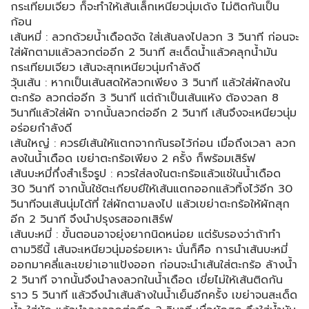
กระเทียมเจียว ก็จะทำให้เส้นเล็กเหนียวนุ่มเด้ง ไม่ติดกันเป็น
ก้อน
เส้นหมี่ : ลวกด้วยน้ำเดือดจัด ใส่เส้นลงไปลวก 3 วินาที ก่อนจะ
ใส่ผักตามแล้วลวกต่ออีก 2 วินาที สะเด็ดน้ำแล้วคลุกน้ำมัน
กระเทียมเจียว เส้นจะสุกเหนียวนุ่มกำลังดี
วุ้นเส้น : หากเป็นเส้นสดให้ลวกเพียง 3 วินาที แล้วใส่ผักลงใน
ตะกร้อ ลวกต่ออีก 3 วินาที แต่ถ้าเป็นเส้นแห้ง ต้องวลก 8
วินาทีแล้วใส่ผัก จากนั้นลวกต่ออีก 2 วินาที เส้นจึงจะเหนียวนุ่ม
อร่อยกำลังดี
เส้นใหญ่ : ควรยีเส้นให้แตกจากกันรอไว้ก่อน เมื่อถึงเวลา ลวก
ลงในน้ำเดือด เขย่าตะกร้อเพียง 2 ครั้ง ก็พร้อมเสิร์ฟ
เส้นบะหมี่กึ่งสำเร็จรูป : ควรใส่ลงในตะกร้อแล้วแช่ในน้ำเดือด
30 วินาที จากนั้นใช้ตะเกียบยีให้เส้นแตกออกแล้วทิ้งไว้อีก 30
วินาทีจนเส้นนุ่มได้ที่ ใส่ผักตามลงไป แล้วเขย่าตะกร้อให้ผักสุก
อีก 2 วินาที จึงนำปรุงรสออกเสิร์ฟ
เส้นบะหมี่ : ขั้นตอนอาจยุ่งยากนิดหน่อย แต่รับรองว่าถ้าทำ
ตามวิธีนี้ เส้นจะเหนียวนุ่มอร่อยเหาะ นั่นก็คือ การนำเส้นบะหมี่
ออกมาคลี่และเขย่าเอาแป้งออก ก่อนจะนำเส้นใส่ตะกร้อ ล้างน้ำ
2 วินาที จากนั้นจึงนำลงลวกในน้ำเดือด เขี่ยไม่ให้เส้นติดกัน
ราว 5 วินาที แล้วจึงนำเส้นล้างในน้ำเย็นอีกครั้ง เขย่าจนสะเด็ด