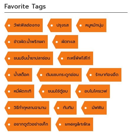
Favorite Tags
วัฟเฟิลฮ่องกง
ปรุงรส
หมูหมักนุ่ม
ข้าวผัด.น้ำพริกเผา
ผัดทะเล
ขนมจีนน้ำยาปลาช่อน
กะหรี่พัฟไส้ไก่
น้ำสต็อค
ต้มแซบกระดูกอ่อน
รักษาท้องอืด
หมี่ผัดกะทิ
ขนมใช้ตู้อบ
อบไมโครเวฟ
วิธีทำกุหลาบจามาน
ทับทิม
มัฟฟิน
อยากดูต้วอย่างเค็ก
smörgårtråta