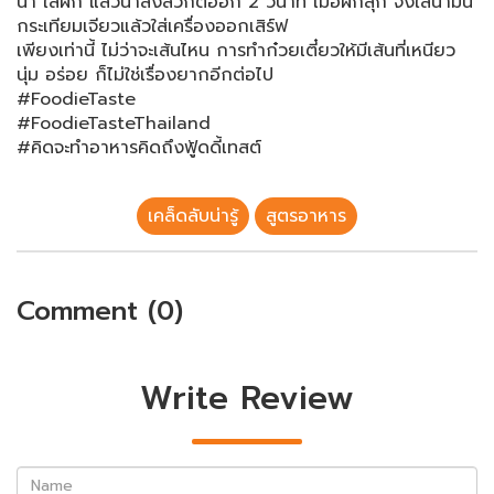
น้ำ ใส่ผัก แล้วนำลงลวกต่ออีก 2 วินาที เมื่อผักสุก จึงใส่น้ำมัน
กระเทียมเจียวแล้วใส่เครื่องออกเสิร์ฟ
เพียงเท่านี้ ไม่ว่าจะเส้นไหน การทำก๋วยเตี๋ยวให้มีเส้นที่เหนียว
นุ่ม อร่อย ก็ไม่ใช่เรื่องยากอีกต่อไป
#FoodieTaste
#FoodieTasteThailand
#คิดจะทำอาหารคิดถึงฟู้ดดี้เทสต์
เคล็ดลับน่ารู้
สูตรอาหาร
Comment (0)
Write Review
Name