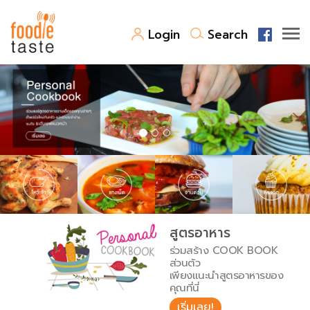
Login
Search
สูตรอาหาร
สูตรอาหารล่าสุด
พาไปชิม
Top Foodie
สารพันก้นครัว
เคล็ดลับน่ารู้
FoodPedia
เปรียบเทียบหน่วยการตวง
สูตรอาหาร
สร้าง Cookbook
ร่วมสร้าง COOK BOOK
เปรียบเทียบอุณหภูมิ
ส่วนตัว
เพียงแนะนำสูตรอาหารของ
เปรียบเทียบน้ำหนักวัตถุดิบ
คุณที่นี่
เริ่มเลย!