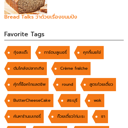
Bread Talks ว่าด้วยเรื่องขนมปัง
Favorite Tags
กุ้งสะเต๊ะ
ทาร์ตบลูเบอรี่
คุกกี้เนยไข่
ต้มโคล้งปลากะทิง
Crème fraîche
คุ้กกี้ช็อคโกแลตชิพ
round
สูตรก๋วยเตี๋ยว
ButterCheeseCake
สระบุรี
wok
ค้นหาร้านเบเกอรี่
ก๊วยเตี๋ยวไก่มะระ
ซา