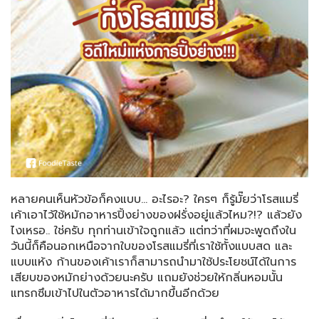
หลายคนเห็นหัวข้อก็คงแบบ... อะไรอะ? ใครๆ ก็รู้มั๊ยว่าโรสแมรี่
เค้าเอาไว้ใช้หมักอาหารปิ้งย่างของฝรั่งอยู่แล้วไหม?!? แล้วยัง
ไงเหรอ.. ใช่ครับ ทุกท่านเข้าใจถูกแล้ว แต่ทว่าที่ผมจะพูดถึงใน
วันนี้ก็คือนอกเหนือจากใบของโรสแมรี่ที่เราใช้ทั้งแบบสด และ
แบบแห้ง ก้านของเค้าเราก็สามารถนำมาใช้ประโยชน์ได้ในการ
เสียบของหมักย่างด้วยนะครับ แถมยังช่วยให้กลิ่นหอมนั้น
แทรกซึมเข้าไปในตัวอาหารได้มากขึ้นอีกด้วย