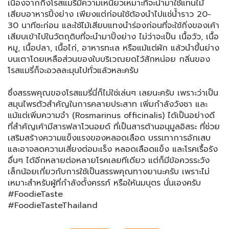
เนื่องจากกิ่งโรสแมรี่มีความเหนียวเหมาะที่จะนำมาใช้แทนไม้
เสียบอาหารปิ้งย่าง เพียงแต่ก่อนใช้ต้องนำไปแช่น้ำราว 20-
30 นาทีซะก่อน และใช้ไม้เสียบแทงนำร่องก่อนที่จะใช้กิ่งของเค้า
เสียบเข้าไปในวัตถุดิบที่จะนำมาปิ้งย่าง ไม่ว่าจะเป็น เนื้อวัว, เนื้อ
หมู, เนื้อปลา, เนื้อไก่, อาหารทะเล หรือแม้แต่ผัก แล้วนำขึ้นย่าง
บนเตาโดยเหลือส่วนของใบบริเวณยดไว้สักหน่อย กลิ่นของ
โรสแมรี่ก็จะอวลละมุนไปทั่วแล้วหละครับ
ซึ่งสรรพคุณของโรสแมรี่นี่ก็ไม่ใช่เล่นๆ เลยนะครับ เพราะว่าเป็น
สมุนไพรตัวสำคัญในการคลายประสาท เพิ่มกำลังวังชา และ
แม้แต่เพิ่มความจำ (Rosmarinus officinalis) ได้เป็นอย่างดี
ที่สำคัญเค้ามีสารฟลาโวนอยด์ ที่เป็นสารต้านอนุมูลอิสระ ที่ช่วย
เสริมสร้างความแข็งแรงของหลอดเลือด บรรเทาการอักเสบ
และอาจลดความเสี่ยงต่อมะเร็ง หลอดเลือดแข็ง และโรคเรื้อรัง
อื่นๆ ได้อีกหลายต่อหลายโรคเลยทีเดียว แต่ก็มีข้อควรระวัง
เล็กน้อยเกี่ยวกับการใช้เป็นสรรพคุณทางยานะครับ เพราะไม่
เหมาะสำหรับผู้ที่กำลังตั้งครรภ์ หรือให้นมบุตร นั่นเองครับ
#FoodieTaste
#FoodieTasteThailand