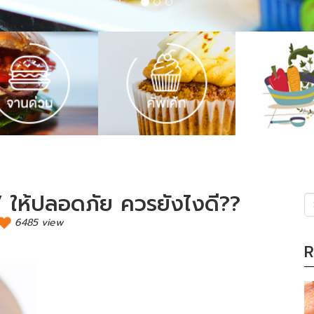
” ให้ปลอดภัย ควรยังไงดี??
6485 view
(s
R