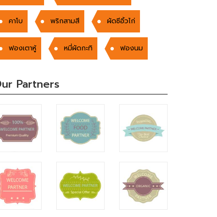
คาโบ
พริกสามสี
ผัดซีอิ้วไก่
ฟองเตาหู้
หมี่ผัดกะทิ
ฟองนม
ur Partners