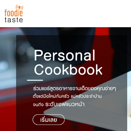
สูตรอาหาร
สูตรอาหารล่าสุด
พาไปชิม
Top Foodie
สารพันก้นครัว
เคล็ดลับน่ารู้
FoodPedia
เปรียบเทียบหน่วยการตวง
สร้าง Cookbook
เปรียบเทียบอุณหภูมิ
เปรียบเทียบน้ำหนักวัตถุดิบ