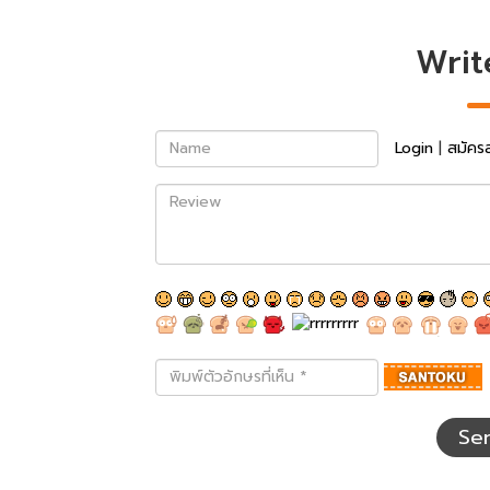
Writ
Name
Login
|
สมัคร
Review
พิมพ์
ตัว
อักษร
ที่
Se
เห็น