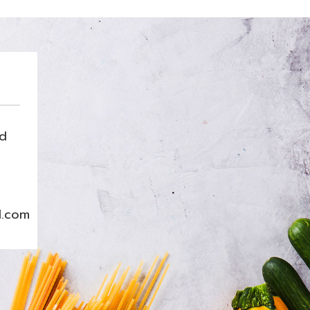
nd
l.com