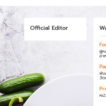
Official Editor
W
Fo
ผู้
อา
Pa
พัน
วัต
Pr
หน่