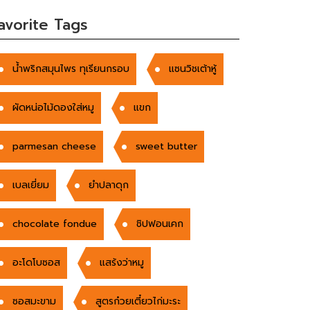
avorite Tags
น้ำพริกสมุนไพร ทุเรียนกรอบ
แซนวิชเต้าหู้
ผัดหน่อไม้ดองใส่หมู
แขก
parmesan cheese
sweet butter
เบลเยี่ยม
ยำปลาดุก
chocolate fondue
ชิปฟอนเคก
อะโดโบซอส
แสร้งว่าหมู
ซอสมะขาม
สูตรก๋วยเตี๋ยวไก่มะระ