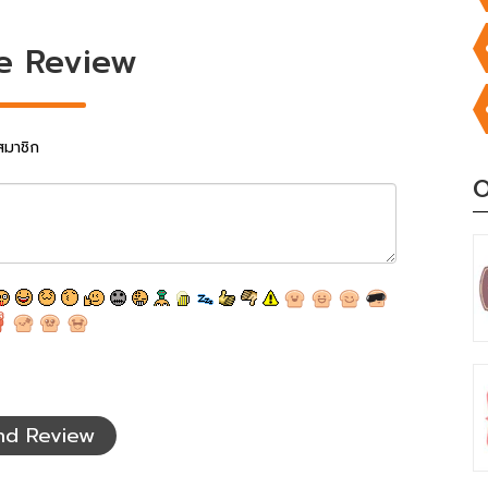
e Review
สมาชิก
O
nd Review