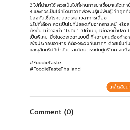
3.ไข่ที่นำมาใช้ ควรเป็นไข่ที่ผ่านการฆ่าเชื้อมาแล้วเท่าน
4.และควรเป็นไข่ที่ได้มาจากพ่อพันธุ์แม่พันธุ์ไก่ที่ถ
ป้องกันเชื้อโรคตลอดระยะเวลาการเลี้ยง
5.ไข่ที่เลือก ควรเป็นไข่ที่ปลอดภัยจากสารเคมี หรื
ดังนั้น ไม่ว่าจะนำ “ไข่ดิบ” ไปทำเมนู ไข่ดองน้ำปลา 
เป็นพิเศษ ยิ่งในช่วงเวลาแบบนี้ ที่หลายคนต้องทำอ
เพื่อประกอบอาหาร ก็ต้องระวังกันมากๆ ด้วยเช่นกัน ไม
และจุลิทนรีย์ที่ทำอันตรายโดยตรงกับผู้บริโภค จนถึงแ
#FoodieTaste
#FoodieTasteThailand
เคล็ดลับน่าร
Comment (0)