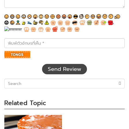
พิมพ์
ตัว
อักษร
ที่
เห็น
Send Review
(success)
Related Topic