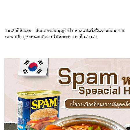
ว่าแล้วก็หิวเลย… งั้นแอดขออนุญาตไปหาสแปมใส่ในรามยอน ตาม
รอยอปป้าดูซะหน่อยดีกว่า ไปหละค่าาาา ฟิ้วววววว