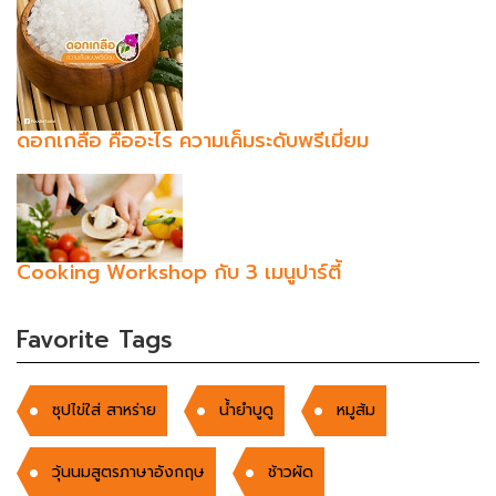
ดอกเกลือ คืออะไร ความเค็มระดับพรีเมี่ยม
Cooking Workshop กับ 3 เมนูปาร์ตี้
Favorite Tags
ซุปไข่ใส่ สาหร่าย
น้ำยำบูดู
หมูส้ม
วุ้นนมสูตรภาษาอังกฤษ
ช้าวผัด