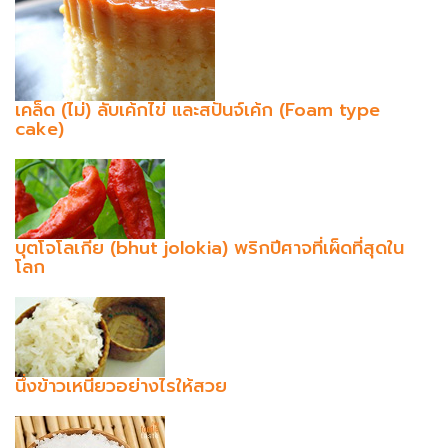
เคล็ด (ไม่) ลับเค้กไข่ และสปันจ์เค้ก (Foam type
cake)
บุตโจโลเกีย (bhut jolokia) พริกปีศาจที่เผ็ดที่สุดใน
โลก
นึ่งข้าวเหนียวอย่างไรให้สวย