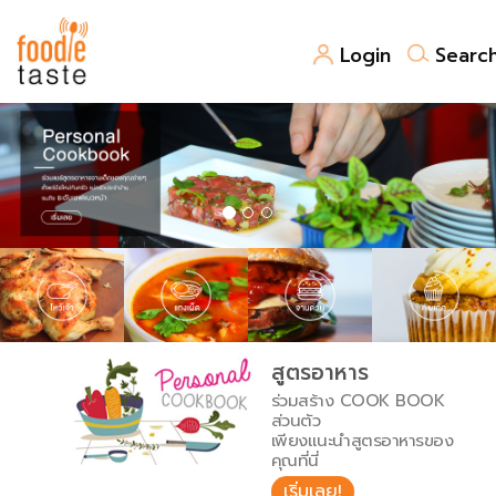
Login
Searc
สูตรอาหาร
สูตรอาหารล่าสุด
พาไปชิม
Top Foodie
สารพันก้นครัว
เคล็ดลับน่ารู้
FoodPedia
เปรียบเทียบหน่วยการตวง
สูตรอาหาร
สร้าง Cookbook
ร่วมสร้าง COOK BOOK
เปรียบเทียบอุณหภูมิ
ส่วนตัว
เพียงแนะนำสูตรอาหารของ
เปรียบเทียบน้ำหนักวัตถุดิบ
คุณที่นี่
เริ่มเลย!