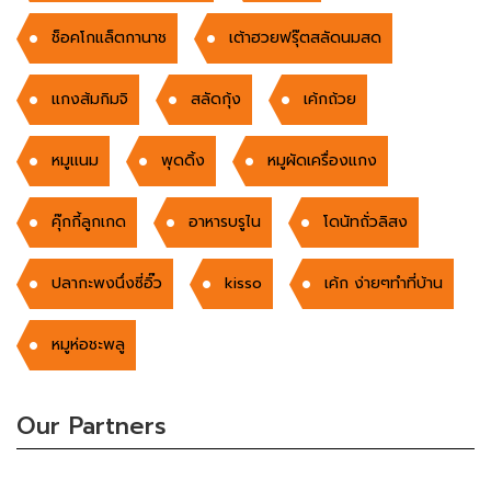
ช็อคโกแล็ตกานาช
เต้าฮวยฟรุ๊ตสลัดนมสด
แกงส้มกิมจิ
สลัดกุ้ง
เค้กถ้วย
หมูเเนม
พุดดิ้ง
หมูผัดเครื่องแกง
คุ๊กกี้ลูกเกด
อาหารบรูไน
โดนัทถั่วลิสง
ปลากะพงนึ่งซี่อิ๊ว
kisso
เค้ก ง่ายๆทำที่บ้าน
หมูห่อชะพลู
Our Partners