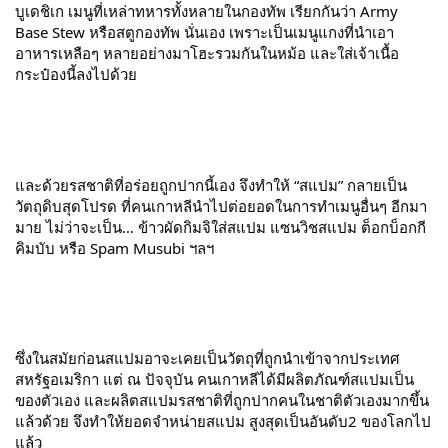
บูเดชิเก เมนูที่เหล่าทหารทั้งหลายในกองทัพ เรียกกันว่า Army
Base Stew หรือสตูกองทัพ นั่นเอง เพราะเป็นเมนูแกงที่นำเอา
อาหารเหลือๆ
หลายอย่างมาโฮะรวมกันในหม้อ และใส่เจ้าเนื้อ
กระป๋องนี้ลงไปด้วย
และด้วยรสชาติที่อร่อยถูกปากนี้เอง จึงทำให้ “สแปม” กลายเป็น
วัตถุดิบสุดโปรด ที่คนเกาหลีนำไปต่อยอดในการทำเมนูอื่นๆ อีกมา
มาย ไม่ว่าจะเป็น… ข้าวผัดกิมจิใส่สแปม แซนวิชสแปม ต็อกบ็อกกี
คิมบับ หรือ Spam Musubi ฯลฯ
ซึ่งในสมัยก่อนสแปมอาจะเคยเป็นวัตถุที่ถูกนำเข้าจากประเทศ
สหรัฐอเมริกา แต่ ณ ปัจจุบัน คนเกาหลีได้มีผลิตภัณฑ์สแปมเป็น
ของตัวเอง และผลิตสแปมรสชาติที่ถูกปากคนในชาติตัวเองมากขึ้น
แล้วด้วย จึงทำให้ยอดจำหน่ายสแปม สูงสุดเป็นอันดับ2 ของโลกไป
แล้ว