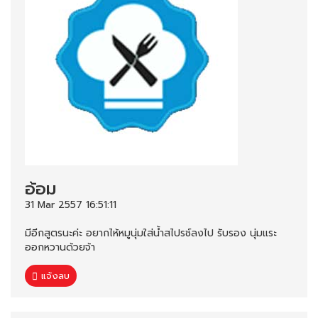
อ้อม
31 Mar 2557 16:51:11
มีอีกสูตรนะค่ะ อยากไห้หมูนุ่มใส่น้ำสไปรช์ลงไป รับรอง นุ่มแระ
ออกหวานด้วยจ้า
แจ้งลบ