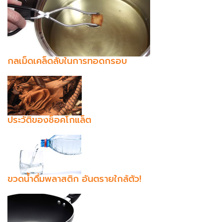
กลเม็ดเคล็ดลับในการทอดกรอบ
ประวัติของช็อคโกแล็ต
ขวดน้ำดื่มพลาสติก อันตรายใกล้ตัว!