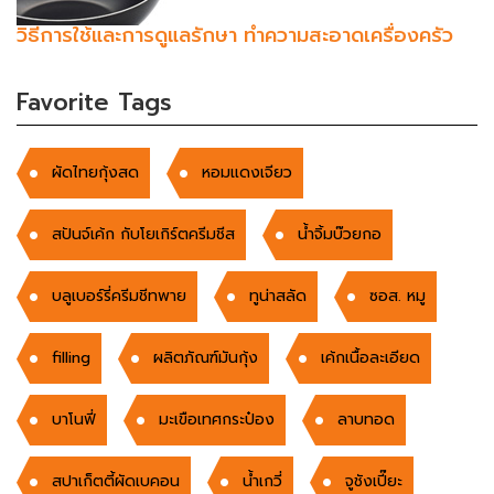
วิธีการใช้และการดูแลรักษา ทำความสะอาดเครื่องครัว
Favorite Tags
ผัดไทยกุ้งสด
หอมแดงเจียว
สปันจ์เค้ก กับโยเกิร์ตครีมชีส
น้ำจิ้มบ๊วยกอ
บลูเบอร์รี่ครีมชีทพาย
ทูน่าสลัด
ซอส. หมู
filling
ผลิตภัณฑ์มันกุ้ง
เค้กเนื้อละเอียด
บาโนฟี่
มะเขือเทศกระป๋อง
ลาบทอด
สปาเก็ตตี้ผัดเบคอน
น้ำเกวี่
จูชังเปี๊ยะ