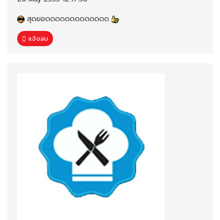
สุดยอดดดดดดดดดดดดด
แจ้งลบ