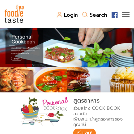
Login
Search
สูตรอาหาร
สูตรอาหารล่าสุด
พาไปชิม
Top Foodie
สารพันก้นครัว
เคล็ดลับน่ารู้
FoodPedia
เปรียบเทียบหน่วยการตวง
สูตรอาหาร
สร้าง Cookbook
ร่วมสร้าง COOK BOOK
เปรียบเทียบอุณหภูมิ
ส่วนตัว
เพียงแนะนำสูตรอาหารของ
เปรียบเทียบน้ำหนักวัตถุดิบ
คุณที่นี่
เริ่มเลย!