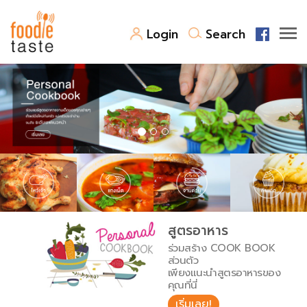
Login
Search
สูตรอาหาร
สูตรอาหารล่าสุด
พาไปชิม
Top Foodie
สารพันก้นครัว
เคล็ดลับน่ารู้
FoodPedia
เปรียบเทียบหน่วยการตวง
สูตรอาหาร
สร้าง Cookbook
ร่วมสร้าง COOK BOOK
เปรียบเทียบอุณหภูมิ
ส่วนตัว
เพียงแนะนำสูตรอาหารของ
เปรียบเทียบน้ำหนักวัตถุดิบ
คุณที่นี่
เริ่มเลย!