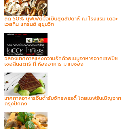
ลด 50% บุฟเฟ่ต์มื้อเย็นสุดสัปดาห์ ณ โรงแรม เดอะ
เวสทิน แกรนด์ สุขุมวิท
ฉลองเทศกาลแห่งความรักด้วยเมนูอาหารจากเชฟมิช
เชอลีนสตาร์ ที่ ห้องอาหาร มาเมซอง
เทศกาลอาหารจีนตำรับจักรพรรดิ์ โดยเชฟรับเชิญจาก
กรุงปักกิ่ง