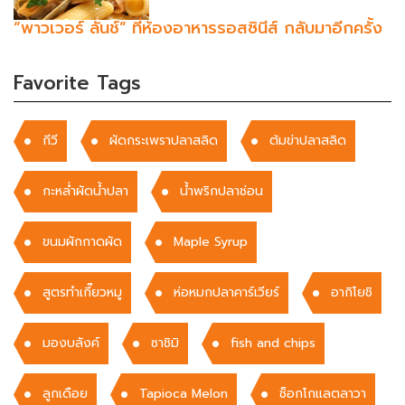
“พาวเวอร์ ลันช์” ที่ห้องอาหารรอสซินีส์ กลับมาอีกครั้ง
Favorite Tags
กีวี
ผัดกระเพรา​ปลาสลิด
ต้มข่าปลาสลิด
กะหล่ำผัดน้ำปลา
น้ำพริกปลาช่อน
ขนมผักกาดผัด
Maple Syrup
สูตรทำเกี๊ยวหมู
ห่อหมกปลาคาร์เวียร์
อากิโยชิ
มองบลังค์
ซาชิมิ
fish and chips
ลูกเดือย
Tapioca Melon
ช็อกโกแลตลาวา