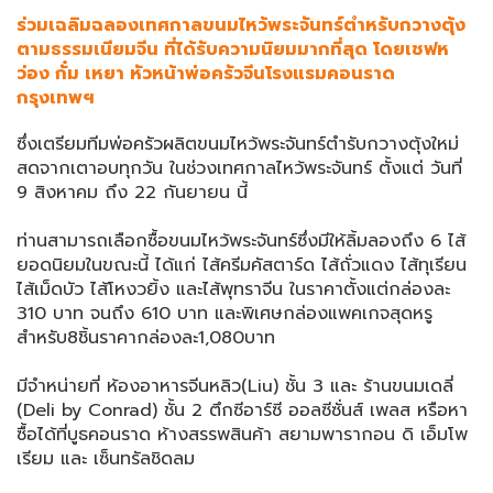
ร่วมเฉลิมฉลองเทศกาลขนมไหว้พระจันทร์ตำหรับกวางตุ้ง
ตามธรรมเนียมจีน ที่ได้รับความนิยมมากที่สุด โดยเชฟห
ว่อง กั๋ม เหยา หัวหน้าพ่อครัวจีนโรงแรมคอนราด
กรุงเทพฯ
ซึ่งเตรียมทีมพ่อครัวผลิตขนมไหว้พระจันทร์ตำรับกวางตุ้งใหม่
สดจากเตาอบทุกวัน ในช่วงเทศกาลไหว้พระจันทร์ ตั้งแต่ วันที่
9 สิงหาคม ถึง 22 กันยายน นี้
ท่านสามารถเลือกซื้อขนมไหว้พระจันทร์ซึ่งมีให้ลิ้มลองถึง 6 ไส้
ยอดนิยมในขณะนี้ ได้แก่ ไส้ครีมคัสตาร์ด ไส้ถั่วแดง ไส้ทุเรียน
ไส้เม็ดบัว ไส้โหงวยิ้ง และไส้พุทราจีน ในราคาตั้งแต่กล่องละ
310 บาท จนถึง 610 บาท และพิเศษกล่องแพคเกจสุดหรู
สำหรับ8ชิ้นราคากล่องละ1,080บาท
มีจำหน่ายที่ ห้องอาหารจีนหลิว(Liu) ชั้น 3 และ ร้านขนมเดลี่
(Deli by Conrad) ชั้น 2 ตึกซีอาร์ซี ออลซีซั่นส์ เพลส หรือหา
ซื้อได้ที่บูธคอนราด ห้างสรรพสินค้า สยามพารากอน ดิ เอ็มโพ
เรียม และ เซ็นทรัลชิดลม