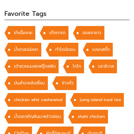
Favorite Tags
ยำเนื้อลาย
เด็กทารก
ซอสงาขาว
น้ำตาลวนิลลา
ทำโดนัดอบ
เบรดสติ๊ก
เต้าฮวยนมสดฟรุ๊ตสลัด
โกโก
นราธิวาส
มันสำปะหลังเชื่อม
ข้าวคั่ว
chicken whit cashewnut
Long island iced tea
น้ำดอกอัญชันมะพร้าวอ่อน
shahi chicken
Chiffon
คุ้กกี้อัลมอนด์
ต้มกระทิ