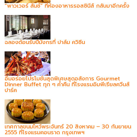
“พาวเวอร์ ลันช์” ที่ห้องอาหารรอสซินีส์ กลับมาอีกครั้ง
ฉลองต้อนรับปีมังกรที่ ปาล์ม ควิซีน
อิ่มอร่อยโปรโมชั่นสุดพิเศษสุดอลังการ Gourmet
Dinner Buffet ทุก ๆ ค่ำคืน ที่โรงแรมอิมพีเรียลควีนส์
ปาร์ค
เทศกาลขนมไหว้พระจันทร์ 20 สิงหาคม – 30 กันยายน
2555 ที่โรงแรมคอนราด กรุงเทพฯ