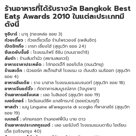
ร้านอาหารที่ได้รับรางวัล
Bangkok Best
Eats Awards 2010
ในแต่ละประเภทมี
ดังนี้
ซูชิบาร์
:
มารุ (ทองหล่อ ซอย 3)
ก๋วยเตี๋ยว
:
ก๋วยเตี๋ยวเรือ ร้านโพรวองซ์ (เพลินจิต)
เป็ดปักกิ่ง
:
เกรท เซี่ยงไฮ้ (สุขุมวิท ซอย 24)
ซันเดย์บรั้นช์
:
โรงแรมโฟร์ ซีซัน (ถนนราชดำริ)
ส้มตำ
:
ร้านส้มตำนัว (สยามสแควร์)
อาหารราคาประหยัด
:
ไก่ทอดเจ๊กี ซอยโปโล (ถนนวิทยุ)
ร้านสเต็ก
:
นิวยอร์ค สเต็กเฮ้าส์ โรงแรม เจ ดับบลิว แมริออท (สุขุมวิท
ซอย 4)
อาหารอินเดีย
:
ราง มาฮาล โรงแรมแรมแบรนดท์ (สุขุมวิท ซอย 18)
อาหารจีนแต้จิ๋ว
:
ภัตตาคารสมบูรณ์ลาภ (วังบูรพา)
ร้านอาหารฝรั่งเศส
:
เลอ โบลิเออร์ (สุขุมวิท ซอย 19)
เบอร์เกอร์
:
ไฮด์แอนด์ซีค แกสโทรบาร์ (ซอยร่วมฤดี)
พาสต้า
:
เมนู Linguine all'aragosta di scoglio ที่พาลาสโซ่ (สุขุมวิท
ซอย 19)
เบเกอรี่
:
เค้กแครอท ร้านคอฟฟี่บีน บาย ดาว
ร้านอาหารประเภทกูรเมต์
:
เลอ นอร์มังดี โรงแรมแมนดาริน โอเรียน
เต็ล (เจริญกรุง 40)