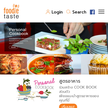
Login
Search
สูตรอาหาร
สูตรอาหารล่าสุด
พาไปชิม
Top Foodie
สารพันก้นครัว
เคล็ดลับน่ารู้
FoodPedia
เปรียบเทียบหน่วยการตวง
สูตรอาหาร
สร้าง Cookbook
ร่วมสร้าง COOK BOOK
เปรียบเทียบอุณหภูมิ
ส่วนตัว
เพียงแนะนำสูตรอาหารของ
เปรียบเทียบน้ำหนักวัตถุดิบ
คุณที่นี่
เริ่มเลย!