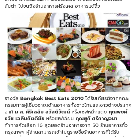
ส้มตำ ไปจนถึงร้านอาหารฝรั่งเศส อาหารแต้จิ๋ว
รางวัล
Bangkok
Best Eats 2010
ได้รับเกียรติจากคณะ
กรรมการผู้เชี่ยวชาญด้านอาหารทั้งชาวไทยและชาวต่างประเทศ
อาทิ
ม.ล. ศิริเฉลิม สวัสดิวัฒน์
หรือเชฟหมึกแดง
คุณพงศ์
ธวัช เฉลิมกิตติชัย
หรือเชฟเอียน
คุณยูกิ ศรีกาญจนา
ทำการคัดเลือก 16 สุดยอดร้านอาหารจาก 50 ร้านอาหารทั่ว
กรุงเทพฯ ผู้อ่านสามารถเข้าไปดูรายชื่อร้านอาหารที่ได้รับ