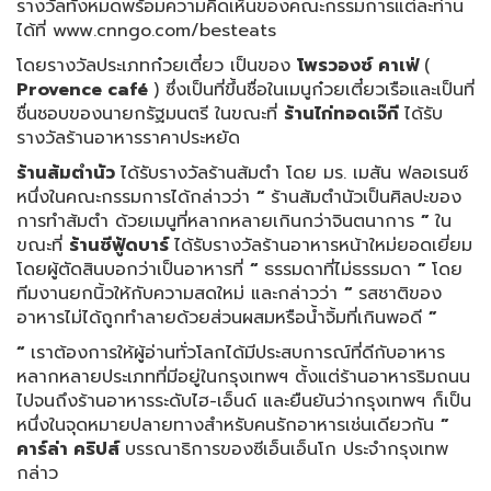
รางวัลทั้งหมดพร้อมความคิดเห็นของคณะกรรมการแต่ละท่าน
ได้ที่ www.cnngo.com/besteats
โดยรางวัลประเภทก๋วยเตี๋ยว เป็นของ
โพรวองซ์ คาเฟ่
(
Provence
café
) ซึ่งเป็นที่ขึ้นชื่อในเมนูก๋วยเตี๋ยวเรือและเป็นที่
ชื่นชอบของนายกรัฐมนตรี ในขณะที่
ร้านไก่ทอดเจ๊กี
ได้รับ
รางวัลร้านอาหารราคาประหยัด
ร้านส้มตำนัว
ได้รับรางวัลร้านส้มตำ โดย มร. เมสัน ฟลอเรนซ์
หนึ่งในคณะกรรมการได้กล่าวว่า
“
ร้านส้มตำนัวเป็นศิลปะของ
การทำส้มตำ ด้วยเมนูที่หลากหลายเกินกว่าจินตนาการ
”
ใน
ขณะที่
ร้านซีฟู้ดบาร์
ได้รับรางวัลร้านอาหารหน้าใหม่ยอดเยี่ยม
โดยผู้ตัดสินบอกว่าเป็นอาหารที่
“
ธรรมดาที่ไม่ธรรมดา
”
โดย
ทีมงานยกนิ้วให้กับความสดใหม่ และกล่าวว่า
“
รสชาติของ
อาหารไม่ได้ถูกทำลายด้วยส่วนผสมหรือน้ำจิ้มที่เกินพอดี
”
“
เราต้องการให้ผู้อ่านทั่วโลกได้มีประสบการณ์ที่ดีกับอาหาร
หลากหลายประเภทที่มีอยู่ในกรุงเทพฯ ตั้งแต่ร้านอาหารริมถนน
ไปจนถึงร้านอาหารระดับไฮ-เอ็นด์ และยืนยันว่ากรุงเทพฯ ก็เป็น
หนึ่งในจุดหมายปลายทางสำหรับคนรักอาหารเช่นเดียวกัน
”
คาร์ล่า คริปส์
บรรณาธิการของซีเอ็นเอ็นโก ประจำกรุงเทพ
กล่าว