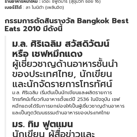
ร้านอาหารหน้าใหม่
:
เดอะ ซีฟู้ดบาร์ (สุขุมวิท ซอย 16)
เบอร์ริโต้
: ลา โมนิต้า (เพลินจิต)
กรรมการตัดสินรางวัล
Bangkok
Best
Eats 2010
มีดังนี้
ม.ล. ศิริเฉลิม สวัสดิวัฒน์
หรือ เชฟหมึกแดง
ผู้เชี่ยวชาญด้านอาหารชั้นนำ
ของประเทศไทย, นักเขียน
และนักจัดรายการโทรทัศน์
ม.ล. ศิริเฉลิม เริ่มต้นเป็นนักเขียนและผลิตรายการ
โทรทัศน์เกี่ยวกับอาหารตั้งแต่ปี 2536 ในปัจจุบัน เชฟ
หมึกแดงได้รับการยกย่องให้เป็นผู้เชี่ยวชาญด้านอาหาร
และเป็นทูตวัฒนธรรมด้านอาหารของประเทศไทย
มร. ทิม ฟูตแมน
นักเขียน ผู้สื่อข่าวและ