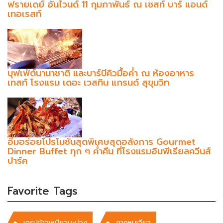
ฟรายเดย์ อันไวนด์ 11 กุมภาพันธ์ ณ เซสท์ บาร์ แอนด์
เทอเรสท์
บุฟเฟ่ต์นานาชาติ และบาร์บีคิวมื้อค่ำ ณ ห้องอาหาร
เทสท์ โรงแรม เดอะ เวสทิน แกรนด์ สุขุมวิท
อิ่มอร่อยโปรโมชั่นสุดพิเศษสุดอลังการ Gourmet
Dinner Buffet ทุก ๆ ค่ำคืน ที่โรงแรมอิมพีเรียลควีนส์
ปาร์ค
Favorite Tags
เครปข้าวเหนียวมะม่วง
กากหมูเจียว