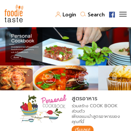
Login
Search
สูตรอาหาร
สูตรอาหารล่าสุด
พาไปชิม
Top Foodie
สารพันก้นครัว
เคล็ดลับน่ารู้
FoodPedia
เปรียบเทียบหน่วยการตวง
สูตรอาหาร
สร้าง Cookbook
ร่วมสร้าง COOK BOOK
เปรียบเทียบอุณหภูมิ
ส่วนตัว
เพียงแนะนำสูตรอาหารของ
เปรียบเทียบน้ำหนักวัตถุดิบ
คุณที่นี่
เริ่มเลย!