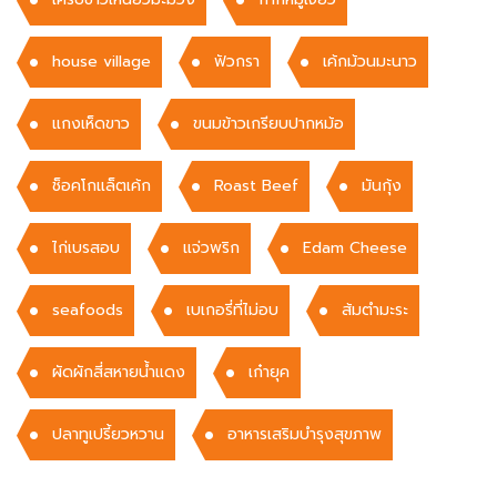
house village
ฟัวกรา
เค้กม้วนมะนาว
แกงเห็ดขาว
ขนมข้าวเกรียบปากหม้อ
ช็อคโกแล็ตเค้ก
Roast Beef
มันกุ้ง
ไก่เบรสอบ
แจ่วพริก
Edam Cheese
seafoods
เบเกอรี่ที่ไม่อบ
ส้มตำมะระ
ผัดผักสี่สหายนํ้าแดง
เก๋ายุค
ปลาทูเปรี้ยวหวาน
อาหารเสริมบำรุงสุขภาพ