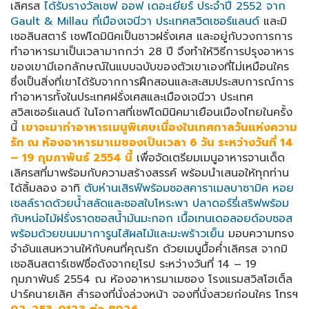
เลิศรส
ได้รับรางวัลเชฟ ออฟ เดอะเยียร์ ประจำปี 2552 จาก
Gault & Millau ที่เมืองเจนีวา ประเทศสวิตเซอร์แลนด์
และมิ
เชอลินสตาร์ เชฟโดมินิคเป็นชาวฝรั่งเศส และอยู่กับวงการการ
ทำอาหารมาเป็นเวลามากกว่า 28 ปี จึงทำให้วิธีการปรุงอาหาร
ของเขามีเอกลักษณ์ในแบบฉบับของตัวเขาเองที่ไม่เหมือนใคร
ซึ่งเป็นสิ่งที่เขาได้รับจากการฝึกสอนและสะสมประสบการณ์การ
ทำอาหารทั้งในประเทศฝรั่งเศสและเมืองเจนีวา ประเทศ
สวิสเซอร์แลนด์ ในโอกาสที่เชฟโดมินิคมาเยือนเมืองไทยในครั้ง
นี้
เขาจะมาทำอาหารเมนูพิเศษเนื่องในเทศกาลวันแห่งความ
รัก ณ ห้องอาหารมาเมซองเป็นเวลา 6 วัน ระหว่างวันที่ 14
– 19 กุมภาพันธ์ 2554 นี้
เพื่อจัดเตรียมเมนูอาหารจานเด็ด
เลิศรสที่มาพร้อมกับความสร้างสรรค์ พร้อมนำเสนอให้ทุกท่าน
ได้ลิ้มลอง อาทิ
ตับห่านเสิรฟ์พร้อมซอสคาราเมลบาซามิค หอย
เชลล์ราดด้วยน้ำสลัดและซอสใบโหระพา ปลาดอร์รี่เสริฟพร้อม
กับหน่อไม้ฝรั่งราดซอสน้ำมันมะกอก เนื้อเทนเดอลอยด์อบซอส
พร้อมด้วยขนมมาการูนไส้ผลไม้และมะพร้าวเย็น
มอบความทรง
จำอันแสนหวานให้กับคนที่คุณรัก ด้วยเมนูมื้อค่ำเลิศรส จากมิ
เชอลินสตาร์เชฟชื่อดังจากยุโรป ระหว่างวันที่ 14 – 19
กุมภาพันธ์ 2554 ณ ห้องอาหารมาเมซอง โรงแรมสวิสโฮเต็ล
ปาร์คนายเลิศ สำรองที่นั่งล่วงหน้า จองที่นั่งสวยก่อนใคร โทรฯ