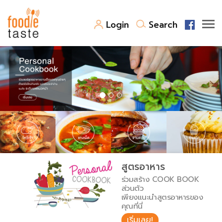
Login
Search
สูตรอาหาร
สูตรอาหารล่าสุด
พาไปชิม
Top Foodie
สารพันก้นครัว
เคล็ดลับน่ารู้
FoodPedia
เปรียบเทียบหน่วยการตวง
สูตรอาหาร
สร้าง Cookbook
ร่วมสร้าง COOK BOOK
เปรียบเทียบอุณหภูมิ
ส่วนตัว
เพียงแนะนำสูตรอาหารของ
เปรียบเทียบน้ำหนักวัตถุดิบ
คุณที่นี่
เริ่มเลย!