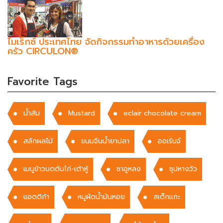
ไมเร็กซ์ ประเทศไทย จัดกิจกรรมทำอาหารด้วยเครื่อง
ครัว CIRCULON®
Favorite Tags
น้ำส้ม
Mustard
eclair chocolate cream
สลักผลไม้
ขนมจีนน้ำยาปลา
ออเร้นจ์
เมนูข้าวบดตับไก่-เต้าหู้
ชาอูหลง
ซุปหางวัว
แอตติก้า
หมูผัดน้ำมันหอย
สเต็กแกะ