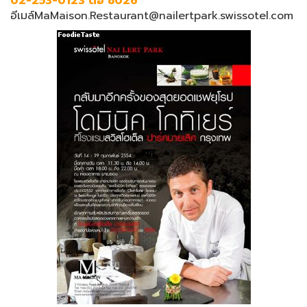
02-253-0123 ต่อ 8026
อีเมล์MaMaison.Restaurant@nailertpark.swissotel.com