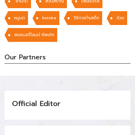
ยำมะระ
สวนสราญ
ไส้แยมโรล
หมูบด
koroke
วิธีการทำเสต็ก
ก๋วย
สรอเบอรี่ไลมม์ คัพเค้ก
Our Partners
Official Editor