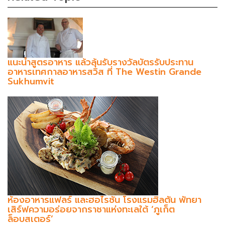
แนะนำสูตรอาหาร แล้วลุ้นรับรางวัลบัตรรับประทาน
อาหารเทศกาลอาหารสวิส ที่ The Westin Grande
Sukhumvit
ห้องอาหารแฟลร์ และฮอไรซัน โรงแรมฮิลตัน พัทยา
เสิร์ฟความอร่อยจากราชาแห่งทะเลใต้ ‘ภูเก็ต
ล็อบสเตอร์’