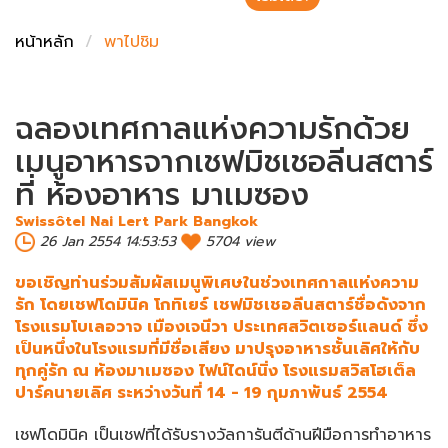
ชั่งตวงเนย
หน้าหลัก
พาไปชิม
ฉลองเทศกาลแห่งความรักด้วย
เมนูอาหารจากเชฟมิชเชอลีนสตาร์
ที่ ห้องอาหาร มาเมซอง
Swissôtel Nai Lert Park Bangkok
26 Jan 2554 14:53:53
5704 view
ขอเชิญท่านร่วมสัมผัสเมนูพิเศษในช่วงเทศกาลแห่งความ
รัก โดยเชฟโดมินิค โกทิเยร์ เชฟมิชเชอลีนสตาร์ชื่อดังจาก
โรงแรมโบเลอวาจ เมืองเจนีวา ประเทศสวิตเซอร์แลนด์ ซึ่ง
เป็นหนึ่งในโรงแรมที่มีชื่อเสียง มาปรุงอาหารชั้นเลิศให้กับ
ทุกคู่รัก ณ ห้องมาเมซอง ไฟน์ไดน์นิ่ง โรงแรมสวิสโฮเต็ล
ปาร์คนายเลิศ ระหว่างวันที่ 14 - 19 กุมภาพันธ์ 2554
เชฟโดมินิค เป็นเชฟที่ได้รับรางวัลการันตีด้านฝีมือการทำอาหาร