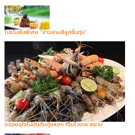
โปรโมชั่นพิเศษ “ข้าวสามสีลูกชิ้นกุ้ง”
อร่อยจุใจไม่อั้นกับกุ้งสดๆ ที่โนโวเทล สยาม