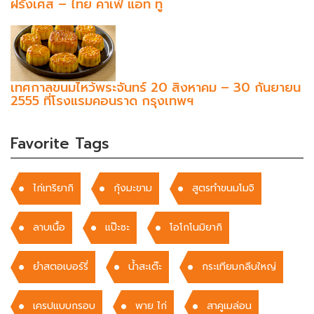
ฝรั่งเศส – ไทย คาเฟ่ แอท ทู
เทศกาลขนมไหว้พระจันทร์ 20 สิงหาคม – 30 กันยายน
2555 ที่โรงแรมคอนราด กรุงเทพฯ
Favorite Tags
ไก่เทริยากิ
กุ้งมะขาม
สูตรทำขนมโมจิ
ลาบเนื้อ
แป๊ะซะ
โอโกโนมิยากิ
ยำสตอเบอร์รี่
น้ำสะเต๊ะ
กระเทียมกลีบใหญ่
เครปแบบกรอบ
พาย ไก่
สาคูเมล่อน