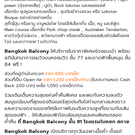
prawn (กุ้งลายเสือ) , ปูม้า, Rock lobster และหอยเชลล์
เลือกรับ ซุปหูฉลามทรงเครื่อง , ซุปต้มยำทะเลรวม หรือ Lobster
Bisque อย่างใดอย่างหนึ่ง
สุกี้ญี่ปุ่น หรือชาบู ชาบูหม้อไฟ โดยมีให้เลือกทั้ง เนื้อ, หมู และซีฟู้ด
Main course เลือกสั่ง Pork chop steak , Australian Tenderloin,
หางวัวตุ๋นไวน์แดง , สะโพกนางฟ้า หรืออกเป็ดอบซอสส้มสไตล์ฝรั่งเศส
ไวน์ และชา/กาแฟ 1 แก้ว/ท่าน
Bangkok Balcony
ให้บริการในราคาพิเศษช่วงแนะนำ พร้อม
อภินันทนาการชมวิวบนหอชมวิว ชั้น 77 และดาดฟ้าพื้นหมุน ชั้น
84 ฟรี !
ส่วนที่อยู่ด้านในกระจก
ราคา 690 บาทเน็ท
ส่วนที่เป็น Open-Air
ราคา 1,250 บาทเน็ท/ท่าน
(รับประทานหมด Cash
Back 200 บาท) เหลือ 1,050 บาทเน็ท/ท่าน
ร่วมเติมเต็มความสุขแห่งค่ำคืนพิเศษ และพบกับความลงตัว
สมบูรณ์แบบที่สุดของดินเนอร์สุดประทับใจท่ามกลางแสงดาว
และความงดงามของทัศนียภาพในระดับความสูงที่ขนานกับเส้น
สุดขอบฟ้า … ให้เส้นขอบฟ้าโอบล้อมคุณและคนพิเศษตลอด
ค่ำคืน
ที่
Bangkok Balcony ชั้น 81 โรงแรมใบหยก สกาย
Bangkok Balcony
เปิดบริการทุกวันเฉพาะมื้อค่ำ ตั้งแต่