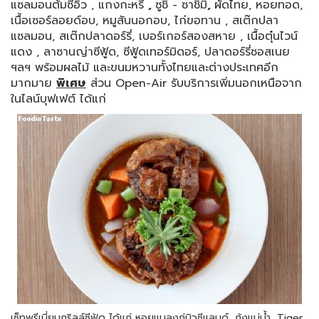
แซลมอนต้มซีอิ้ว , แกงกะหรี่
,
ซูชิ - ซาชิมิ
,
ผัดไทย, หอยทอด,
เนื้อเซอร์ลอยด์อบ, หมูสันนอกอบ, ไก่ขอทาน , สเต๊กปลา
แซลมอน, สเต๊กปลาดอร์รี่, เบอร์เกอร์สองสหาย , เนื้อตุ๋นไวน์
แดง , ลาซานญ่าซีฟู้ด, ซีฟู้ดเทอร์มิดอร์, ปลาดอร์รี่ซอสเนย
ฯลฯ พร้อมผลไม้ และขนมหวานทั้งไทยและต่างประเทศอีก
มากมาย
พิเศษ
ส่วน Open-Air รับบริการเพิ่มนอกเหนือจาก
ในไลน์บุฟเฟต์ ได้แก่
เซ็ทพรีเมี่ยมกริลล์ซีฟู้ด ได้แก่ หอยแมลงภู่นิวซีแลนด์, กุ้งแม่น้ำ, Tiger