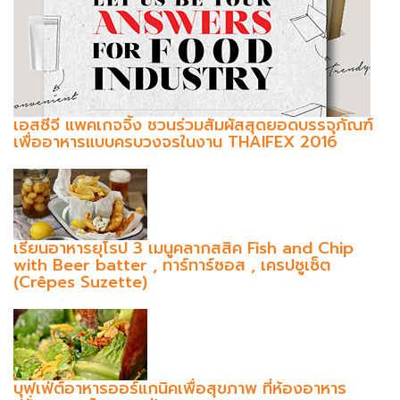
เอสซีจี แพคเกจจิ้ง ชวนร่วมสัมผัสสุดยอดบรรจุภัณฑ์
เพื่ออาหารแบบครบวงจรในงาน THAIFEX 2016
เรียนอาหารยุโรป 3 เมนูคลากสสิค Fish and Chip
with Beer batter , ทาร์ทาร์ซอส , เครปซูเซ็ต
(Crêpes Suzette)
บุฟเฟ่ต์อาหารออร์แกนิคเพื่อสุขภาพ ที่ห้องอาหาร