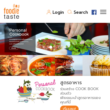
Login
Search
สูตรอาหาร
สูตรอาหารล่าสุด
พาไปชิม
Top Foodie
สารพันก้นครัว
เคล็ดลับน่ารู้
FoodPedia
เปรียบเทียบหน่วยการตวง
สูตรอาหาร
สร้าง Cookbook
ร่วมสร้าง COOK BOOK
เปรียบเทียบอุณหภูมิ
ส่วนตัว
เพียงแนะนำสูตรอาหารของ
เปรียบเทียบน้ำหนักวัตถุดิบ
คุณที่นี่
เริ่มเลย!