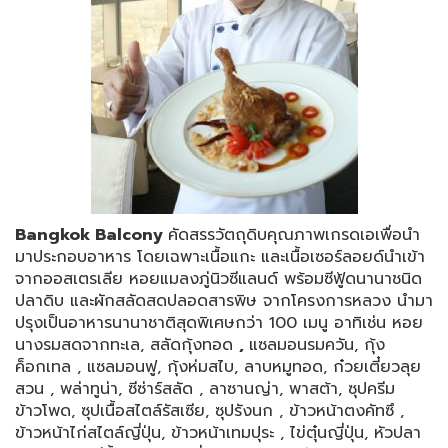
Bangkok Balcony
คัดสรรวัตถุดิบคุณภาพเกรดเอเพื่อนำ
มาประกอบอาหาร โดยเฉพาะเนื้อแกะ และเนื้อเซอร์ลอยด์นำเข้า
จากออสเตรเลีย หอยแมลงภู่นิวซีแลนด์ พร้อมซีฟู้ดนานาชนิด
ปลาดิบ และผักสลัดสดปลอดสารพิษ จากโครงการหลวง นำมา
ปรุงเป็นอาหารนานาชาติสุดพิเศษกว่า 100 เมนู อาทิเช่น หอย
นางรมสดจากทะเล, สลัดกุ้งทอด
,
แซลมอนรมควัน, กุ้ง
ค็อกเทล , แซลมอนฟู, กุ้งห่มสไบ, ลาบหมูทอด, ก๋วยเตี๋ยวลุย
สวน , พล่าทูน่า, ซีซ่าร์สลัด , ลาซานญ่า, พาสต้า, ซุปครีม
ข้าวโพด, ซุปเนื้อสไตล์รัสเซีย, ซุปรังนก , ข้าวหน้าตงคัทซึ ,
ข้าวหน้าไก่สไตล์ญี่ปุ่น, ข้าวหน้าเทมปุระ , ไข่ตุ๋นญี่ปุ่น, หัวปลา