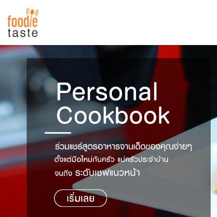
สูตรอาหาร
สูตรอาหารล่าสุด
พาไปชิม
Top Foodie
สารพันก้นครัว
เคล็ดลับน่ารู้
FoodPedia
เปรียบเทียบหน่วยการตวง
สร้าง Cookbook
เปรียบเทียบอุณหภูมิ
เปรียบเทียบน้ำหนักวัตถุดิบ