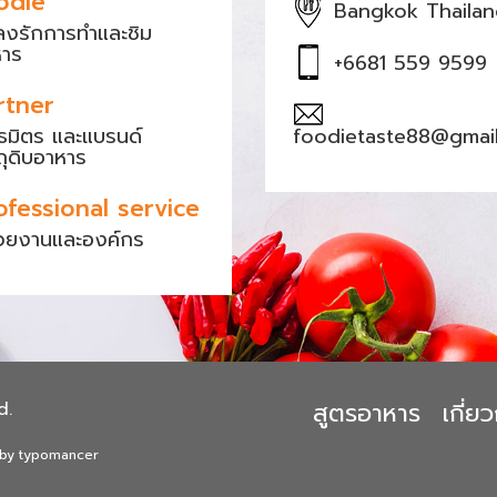
odie
Bangkok Thaila
หลงรักการทำและชิม
หาร
+6681 559 9599
rtner
ธมิตร และแบรนด์
foodietaste88@gmai
ถุดิบอาหาร
ofessional service
วยงานและองค์กร
สูตรอาหาร
เกี่
d.
 by typomancer