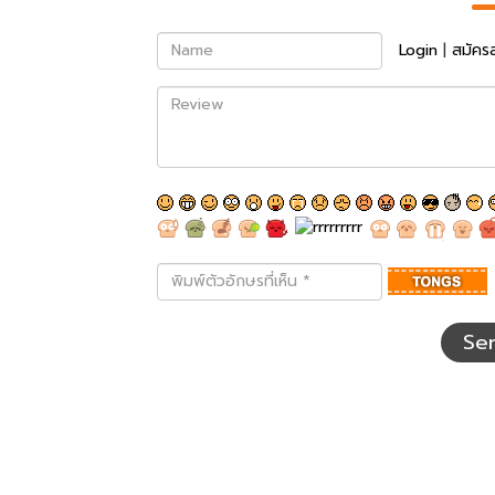
Name
Login
|
สมัคร
Review
พิมพ์
ตัว
อักษร
ที่
Se
เห็น