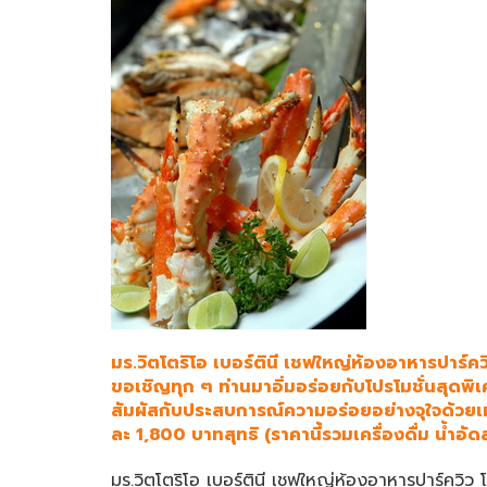
มร.วิตโตริโอ เบอร์ตินี เชฟใหญ่ห้องอาหารปาร์ควิ
ขอเชิญทุก ๆ ท่านมาอิ่มอร่อยกับโปรโมชั่นสุ
สัมผัสกับประสบการณ์ความอร่อยอย่างจุใจด้วยเ
ละ 1,800 บาทสุทธิ (ราคานี้รวมเครื่องดื่ม น้ำอ
มร.วิตโตริโอ เบอร์ตินี เชฟใหญ่ห้องอาหารปาร์ควิว 