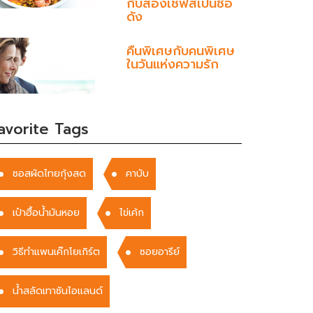
กับสองเชฟสเปนชื่อ
ดัง
คืนพิเศษกับคนพิเศษ
ในวันแห่งความรัก
avorite Tags
ซอสผัดไทยกุ้งสด
คาบับ
เป๋าฮื้อน้ำมันหอย
ไข่เค้ก
วิธีทำแพนเค๊กโยเกิร์ต
ซอยอารีย์
น้ำสลัดเทาซันไอแลนด์