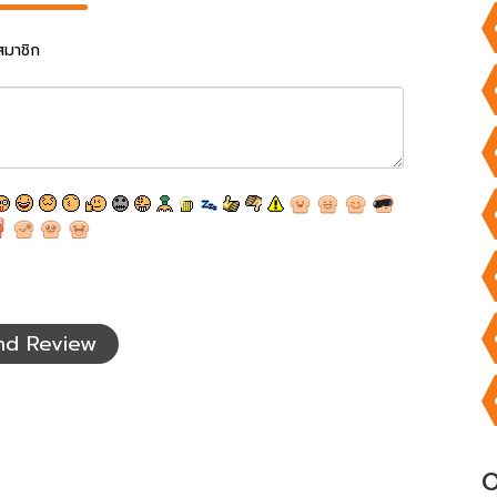
สมาชิก
nd Review
O