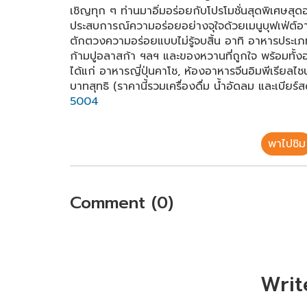
เชิญทุก ๆ ท่านมาอิ่มอร่อยกับโปรโมชั่นสุดพิเศษสุ
ประสบการณ์ความอร่อยอย่างจุใจด้วยเมนูบุฟเฟ่ต์อา
ตักตวงความอร่อยแบบไม่รู้จบสิ้น อาทิ อาหารประเภท
ก้ามปูอลาสก้า ฯลฯ และของหวานที่ถูกใจ พร้อมทั้
ได้แก่ อาหารญี่ปุ่นคาโช, ห้องอาหารจีนอิมพีเรีย
บาทสุทธิ (ราคานี้รวมเครื่องดื่ม น้ำอัดลม และเบีย
5004
พาไปชิม
Comment (0)
Writ