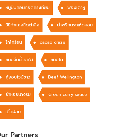
หมูปั้นก้อนทอดกระเทียม
ฟองเตาหู้
วิธีทำแกงจืดตำลึง
น้ำพริกนรกเห็ดหอม
โกโก้ร้อน
cacao craze
ขนมจีนน้ำยาใต้
ขนมโค
กุ้งอบไวน์ขาว
Beef Wellington
ยำหอยนางรม
Green curry sauce
เนื้อฝอย
ur Partners