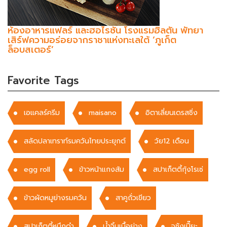
ห้องอาหารแฟลร์ และฮอไรซัน โรงแรมฮิลตัน พัทยา
เสิร์ฟความอร่อยจากราชาแห่งทะเลใต้ ‘ภูเก็ต
ล็อบสเตอร์’
Favorite Tags
เอแคลร์ครีม
maisano
อิตาเลี่ยนเดรสซิ่ง
สลัดปลาเทราท์รมควันไทยประยุกต์
วัย12 เดือน
egg roll
ข้าวหน้าแกงส้ม
สปาเก็ตตี้กุ้งโรเซ่
ข้าวผัดหมูย่างรมควัน
สาคูถั่วเขียว
สปาเก็ตตี้หมึกดำ
น้ำจิ้มเนื้อย่าง
จูชังเปี๊ยะ