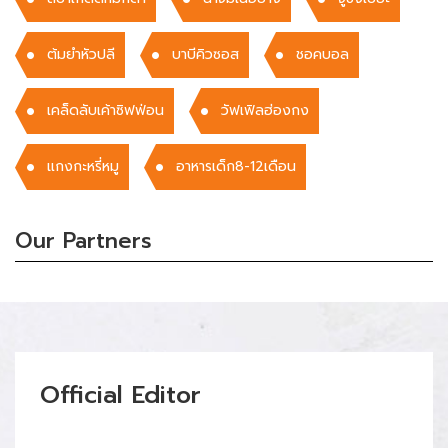
ต้มยำหัวปลี
บาบีคิวซอส
ชอคบอล
เคล็ดลับเค้าซิฟฟ่อน
วัฟเฟิลฮ่องกง
แกงกะหรี่หมู
อาหารเด็ก8-12เดือน
Our Partners
Official Editor