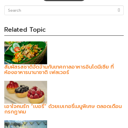
(success)
Related Topic
สัมผัสรสชาติจัดจ้านกับเทศกาลอาหารอินโดนีเซีย ที่
ห้องอาหารนานาชาติ เฟลเวอร์
เอาใจคนรัก “เบอรี่” ด้วยเบเกอรี่เมนูพิเศษ ตลอดเดือน
กรกฏาคม