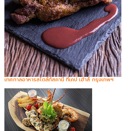
เทศกาลอาหารสไตล์ทัสคานี ทีเคป เฮ้าส์ กรุงเทพฯ