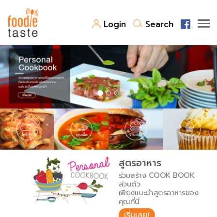
Login
Search
สูตรอาหาร
สูตรอาหารล่าสุด
พาไปชิม
Top Foodie
สารพันก้นครัว
เคล็ดลับน่ารู้
FoodPedia
เปรียบเทียบหน่วยการตวง
สูตรอาหาร
สร้าง Cookbook
ร่วมสร้าง COOK BOOK
เปรียบเทียบอุณหภูมิ
ส่วนตัว
เพียงแนะนำสูตรอาหารของ
เปรียบเทียบน้ำหนักวัตถุดิบ
คุณที่นี่
เริ่มเลย!