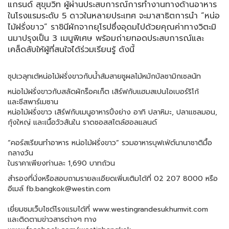
แกรนด์ สุขุมวิท ผู้ผ่านประสบการณ์การทำงานทางด้านอาหาร
ในโรงแรมระดับ 5 ดาวในหลายประเทศ จะมาสาธิตการนำ “หน่อ
ไม้ฝรั่งขาว” ราชินีผักจากยุโรปซึ่งอุดมไปด้วยคุณค่าทางวิตะมิ
นมาปรุงเป็น 3 เมนูพิเศษ พร้อมถ่ายทอดประสบการณ์และ
เคล็ดลับให้ผู้ที่สนใจได้ร่วมเรียนรู้ ดังนี้
ซุปเวลุทเต้หน่อไม้ฝรั่งขาวกับน้ำส้มสายชูผลไม้หมักบัลซามิกเซลนัท
หน่อไม้ฝรั่งขาวกับสลัดผักร็อคเก็ต เสิร์ฟกับแฮมสเปนไอเบอร์ริโก้
และชีสพาร์เมซาน
หน่อไม้ฝรั่งขาว เสิร์ฟกับเมนูอาหารปิ้งย่าง อาทิ ปลาหิมะ, ปลาแซลมอน,
กุ้งใหญ่ และเนื้อวัวสันใน ราดซอสสไตล์ฮอลแลนด์
“คอร์สเรียนทำอาหาร หน่อไม้ฝรั่งขาว” รวมอาหารบุฟเฟ่ต์นานาชาติมื้อ
กลางวัน
ในราคาเพียงท่านละ 1,690 บาทถ้วน
สำรองที่นั่งหรือสอบถามรายละเอียดเพิ่มเติมได้ที่ 02 207 8000 หรือ
อีเมล์ fb.bangkok@westin.com
เยี่ยมชมเว็บไซต์โรงแรมได้ที่ www.westingrandesukhumvit.com
และติดตามข่าวสารต่างๆ ทาง