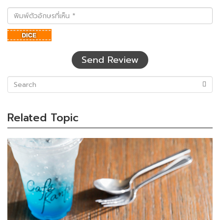
พิมพ์
ตัว
อักษร
ที่
เห็น
Send Review
(success)
Related Topic