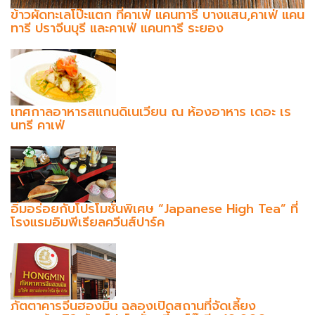
ข้าวผัดทะเลโป๊ะแตก ที่คาเฟ่ แคนทารี บางแสน,คาเฟ่ แคน
ทารี ปราจีนบุรี และคาเฟ่ แคนทารี ระยอง
เทศกาลอาหารสแกนดิเนเวียน ณ ห้องอาหาร เดอะ เร
นทรี คาเฟ่
อิ่มอร่อยกับโปรโมชั่นพิเศษ “Japanese High Tea” ที่
โรงแรมอิมพีเรียลควีนส์ปาร์ค
ภัตตาคารจีนฮองมิน ฉลองเปิดสถานที่จัดเลี้ยง