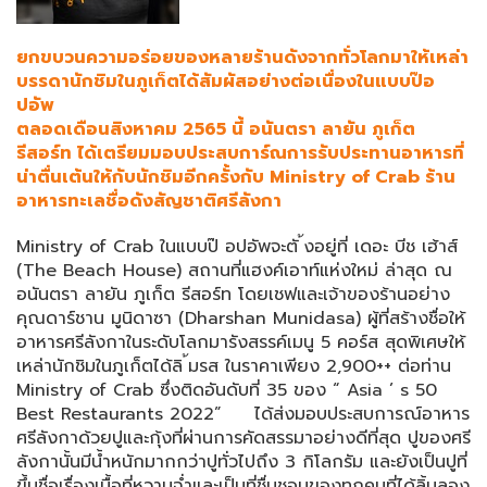
ยกขบวนความอร่อยของหลายร้านดังจากทั่วโลกมาให้เหล่า
บรรดานักชิมในภูเก็ตได้สัมผัสอย่างต่อเนื่องในแบบป๊อ
ปอัพ
ตลอดเดือนสิงหาคม 2565 นี้ อนันตรา ลายัน ภูเก็ต
รีสอร์ท ได้เตรียมมอบประสบการ์ณการรับประทานอาหารที่
น่าตื่นเต้นให้กับนักชิมอีกครั้งกับ Ministry of Crab ร้าน
อาหารทะเลชื่อดังสัญชาติศรีลังกา
Ministry of Crab ในแบบป๊ อปอัพจะตั ้งอยู่ที่ เดอะ บีช เฮ้าส์
(The Beach House) สถานที่แฮงค์เอาท์แห่งใหม่ ล่าสุด ณ
อนันตรา ลายัน ภูเก็ต รีสอร์ท โดยเชฟและเจ้าของร้านอย่าง
คุณดาร์ชาน มูนิดาซา (Dharshan Munidasa) ผู้ที่สร้างชื่อให้
อาหารศรีลังกาในระดับโลกมารังสรรค์เมนู 5 คอร์ส สุดพิเศษให้
เหล่านักชิมในภูเก็ตได้ลิ ้มรส ในราคาเพียง 2,900++ ต่อท่าน
Ministry of Crab ซึ่งติดอันดับที่ 35 ของ “ Asia ’ s 50
Best Restaurants 2022” ได้ส่งมอบประสบการณ์อาหาร
ศรีลังกาด้วยปูและกุ้งที่ผ่านการคัดสรรมาอย่างดีที่สุด ปูของศรี
ลังกานั้นมีน้ำหนักมากกว่าปูทั่วไปถึง 3 กิโลกรัม และยังเป็นปูที่
ขึ้นชื่อเรื่องเนื้อที่หวานฉ่ำและเป็นที่ชื่นชอบของทุกคนที่ได้ลิ้มลอง