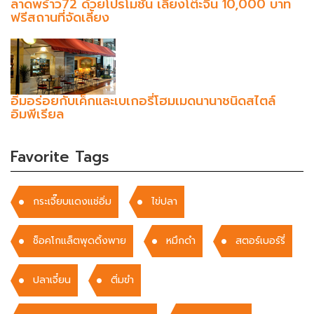
ลาดพร้าว72 ด้วยโปรโมชั่น เลี้ยงโต๊ะจีน 10,000 บาท
ฟรีสถานที่จัดเลี้ยง
อิ่มอร่อยกับเค็กและเบเกอรี่โฮมเมดนานาชนิดสไตล์
อิมพีเรียล
Favorite Tags
กระเจี๊ยบแดงแช่อิ่ม
ไข่ปลา
ช็อคโกแล็ตพุดดิ้งพาย
หมึกดำ
สตอร์เบอร์รี่
ปลาเจี๋ยน
ติ่มฃำ