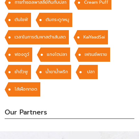
การทำซอลพาสลีย์กินกับปลา
Cream Puff
ต้นไชฟ์
ต้มกระดูกหมู
เวลาในการต้มพาสต้าเส้นสด
KaiYaadSai
ฟองดูว์
แกงไตปลา
เฟรนช์พราย
ยำถั่วพู
น้ำยาน้ำพริก
ปลา
ไส้เผือกทอด
Our Partners