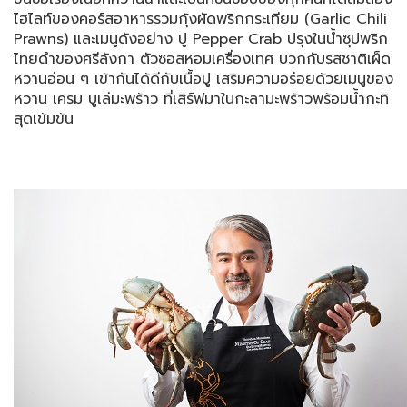
ไฮไลท์ของคอร์สอาหารรวมกุ้งผัดพริกกระเทียม (Garlic Chili
Prawns) และเมนูดังอย่าง ปู Pepper Crab ปรุงในน้ำซุปพริก
ไทยดำของศรีลังกา ตัวซอสหอมเครื่องเทศ บวกกับรสชาติเผ็ด
หวานอ่อน ๆ เข้ากันได้ดีกับเนื้อปู เสริมความอร่อยด้วยเมนูของ
หวาน เครม บูเล่มะพร้าว ที่เสิร์ฟมาในกะลามะพร้าวพร้อมน้ำกะทิ
สุดเข้มข้น