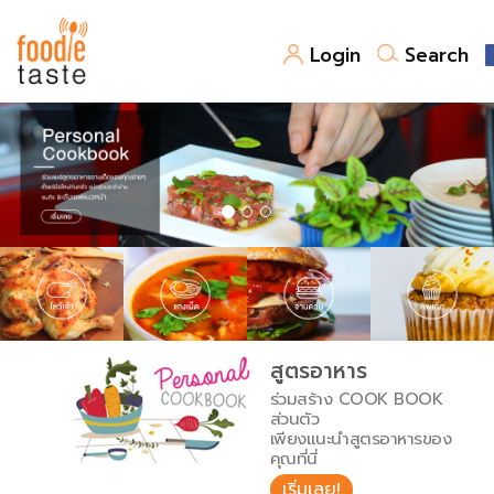
Login
Search
สูตรอาหาร
สูตรอาหารล่าสุด
พาไปชิม
Top Foodie
สารพันก้นครัว
เคล็ดลับน่ารู้
FoodPedia
เปรียบเทียบหน่วยการตวง
สูตรอาหาร
สร้าง Cookbook
ร่วมสร้าง COOK BOOK
เปรียบเทียบอุณหภูมิ
ส่วนตัว
เพียงแนะนำสูตรอาหารของ
เปรียบเทียบน้ำหนักวัตถุดิบ
คุณที่นี่
เริ่มเลย!