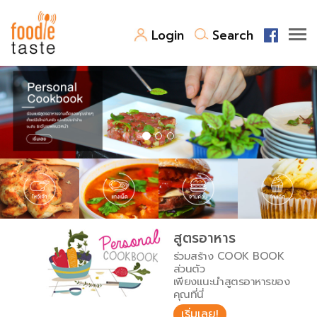
Login
Search
สูตรอาหาร
สูตรอาหารล่าสุด
พาไปชิม
Top Foodie
สารพันก้นครัว
เคล็ดลับน่ารู้
FoodPedia
เปรียบเทียบหน่วยการตวง
สูตรอาหาร
สร้าง Cookbook
ร่วมสร้าง COOK BOOK
เปรียบเทียบอุณหภูมิ
ส่วนตัว
เพียงแนะนำสูตรอาหารของ
เปรียบเทียบน้ำหนักวัตถุดิบ
คุณที่นี่
เริ่มเลย!