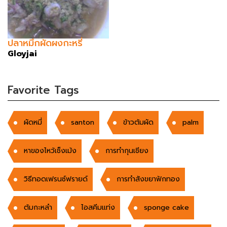
ปลาหมึกผัดผงกะหรี่
Gloyjai
Favorite Tags
ผัดหมี่
santon
ข้าวต้มผัด
palm
หาของไหว้เช็งเม้ง
การทำกุนเชียง
วิธีทอดเฟรนซ์ฟรายด์
การทำสังขยาฟักทอง
ต้มกะหลำ
ไอสคีมแท่ง
sponge cake