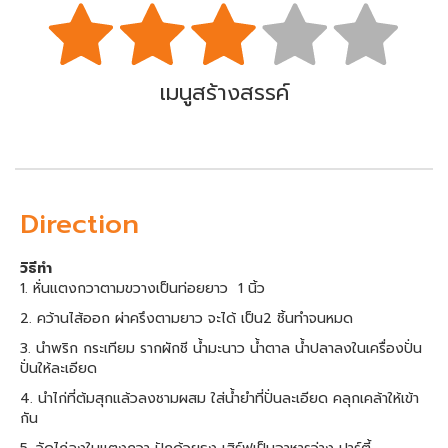
เมนูสร้างสรรค์
Direction
วิธีทำ
1. หั่นแตงกวาตามขวางเป็นท่อยยาว 1 นิ้ว
2. คว้านไส้ออก ผ่าครึงตามยาว จะได้ เป็น2 ชิ้นทำจนหมด
3. นำพริก กระเทียม รากผักชี น้ำมะนาว น้ำตาล น้ำปลาลงในเครื่องปั่น
ปั่นให้ละเอียด
4. นำไก่ที่ต้มสุกแล้วลงชามผสม ใส่น้ำยำที่ปั่นละเอียด คลุกเคล้าให้เข้า
กัน