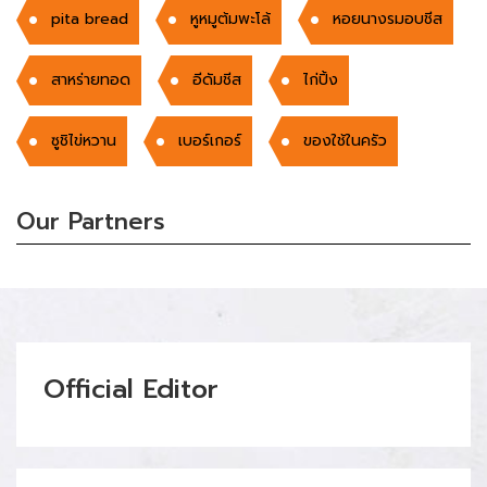
pita bread
หูหมูต้มพะโล้
หอยนางรมอบชีส
สาหร่ายทอด
อีดัมชีส
ไก่ปิ้ง
ซูชิไข่หวาน
เบอร์เกอร์
ของใช้ในครัว
Our Partners
Official Editor