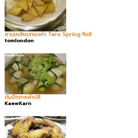
สามเหลี่ยมทองคำ Taro Spring Roll
tomlondon
ต้มจืดกะหล่ำปลี
KaewKarn