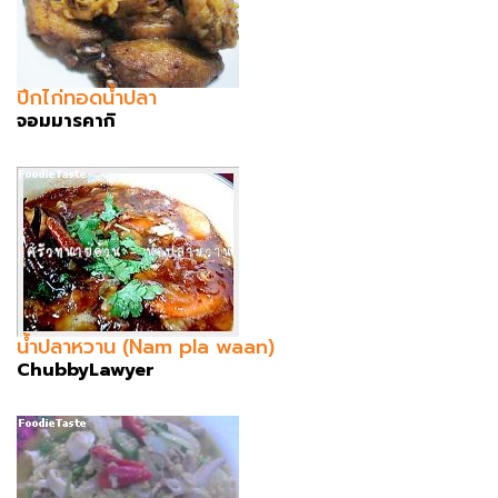
ปีกไก่ทอดน้ำปลา
จอมมารคากิ
น้ำปลาหวาน (Nam pla waan)
ChubbyLawyer