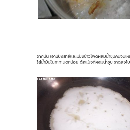
จากนั้น เอาแป้งสาลีและแป้งข้าวโพดผสมน้ำซุปคนจนเห
ใส่น้ำมันในกะทะนิดหน่อย ตักแป้งที่ผสมน้ำซุป ราดลง