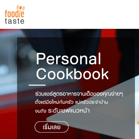
สูตรอาหาร
สูตรอาหารล่าสุด
พาไปชิม
Top Foodie
สารพันก้นครัว
เคล็ดลับน่ารู้
FoodPedia
เปรียบเทียบหน่วยการตวง
สร้าง Cookbook
เปรียบเทียบอุณหภูมิ
เปรียบเทียบน้ำหนักวัตถุดิบ