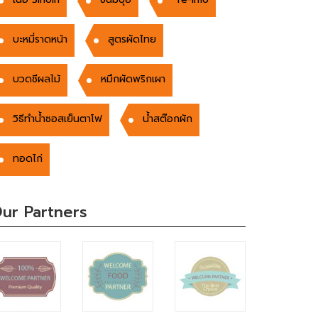
บะหมี่ราดหน้า
สูตรผัดไทย
บวดชีผลไม้
หมึกผัดพริกเผา
วิธีทำน้ำซอสเย็นตาโฟ
น้ำสต๊อกผัก
ทอดไก่
ur Partners