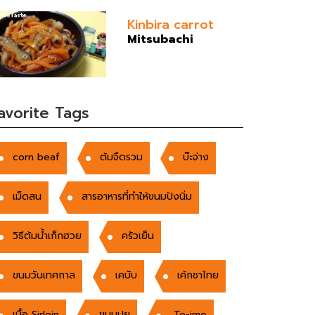
Kinbira carrot
Mitsubachi
avorite Tags
corn beaf
ต้มจืดรวม
บ๊ะจ่าง
เม็ดสน
สารอาหารที่ทำให้ขนมปังนิ่ม
วิธีต้มน้ำเก็กฮวย
ครัวเย็น
ขนมวันเทศกาล
เคบับ
เค้กชาไทย
เนื้อ Sirloin
ขนมปุย
Te-imo