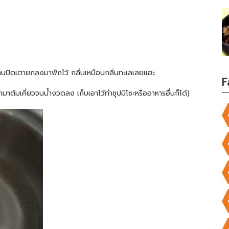
นานปิดเตายกลงมาพักไว้ กลิ่นเหมือนกลิ่นทะเลเลยแฮะ
F
มาต้มเคี่ยวจนน้ำงวดลง เก็บเอาไว้ทำซุปมิโซะหรืออาหารอื่นก็ได้)