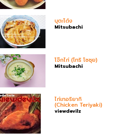
บุตะโด้ง
Mitsubachi
โจ๊กไก่ (โทริ โซซุย)
Mitsubachi
ไก่เทอริยากิ
(Chicken Teriyaki)
viewdevilz