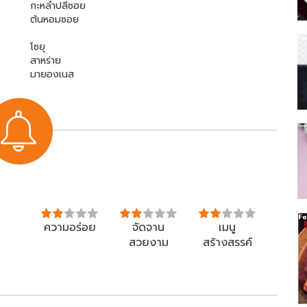
กะหล่ำปลีซอย
ต้นหอมซอย
โซยุ
สาหร่าย
มายองเนส
ความอร่อย
จัดจาน
เมนู
สวยงาม
สร้างสรรค์