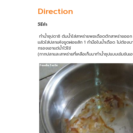
Direction
วิธีทำ
ทำน้ำซุปดาชิ ต้มน้ำใส่สาหร่ายพอเดือดตักสาหร่ายออก
แล้วใส่ปลาแห้งขูดฝอยสัก 1 กำมือในน้ำเดือด ไม่ต้อง
กรองเอาแต่น้ำไว้ใช้
(กากปลาและสาหร่ายที่เหลือเก็บมาทำน้ำซุปแบบเข้มข้นเอา