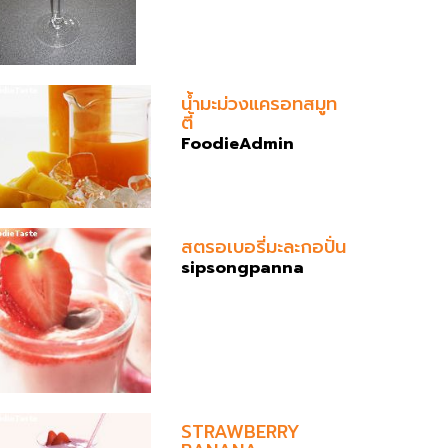
น้ำมะม่วงแครอทสมูท
ตี้
FoodieAdmin
สตรอเบอรี่มะละกอปั่น
sipsongpanna
STRAWBERRY