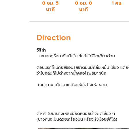
0 ชม. 5
0 ชม. 0
1 คน
นาที
นาที
Direction
วิธีทำ
เคยลองซื้อมาดื่มมันไม่เข้มข้นได้นิดเดียวด้วย
ตอนแรกก็ไม่ค่อยชอบรสชาติมันมีกลิ่นเหม็น เขียว แต่ยังด
ว่าไปกลิ่นก็ไม่ต่างจากน้ำคลอโรฟิลมากนัก
ใบย่านาง เด็ดเอาแต่ใบแช่น้ำล้างให้สะอาด
ตำๆๆ ใบย่านางให้ละเอียดหน่อยน้ำจะได้เขียว ๆ
(บางคนจะปั่นด้วยเครื่องปั่น หรือจะใช้มือขยี้ก็ได้)