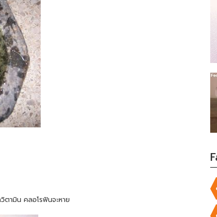
F
วกวิตามิน คลอโรฟินจะหาย