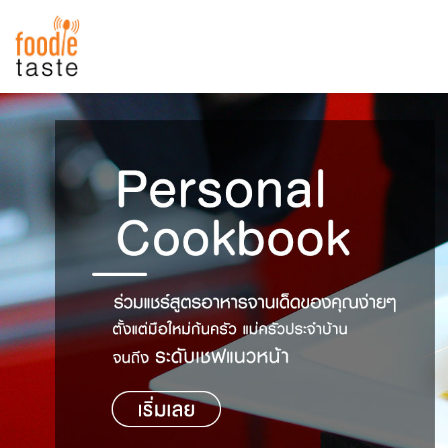
สูตรอาหาร
สูตรอาหารล่าสุด
พาไปชิม
Top Foodie
สารพันก้นครัว
เคล็ดลับน่ารู้
FoodPedia
เปรียบเทียบหน่วยการตวง
สร้าง Cookbook
เปรียบเทียบอุณหภูมิ
เปรียบเทียบน้ำหนักวัตถุดิบ