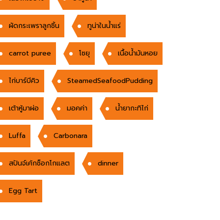
ผัดกระเพราลูกชิ้น
ทูน่าในน้ำแร่
carrot puree
โซยุ
เนื้อนํ้ามันหอย
ไก่บาร์บีคิว
SteamedSeafoodPudding
เต้าหู้มาผ่อ
มอคค่า
น้ำยากะทิไก่
Luffa
Carbonara
สปันจ์เค้กช็อกโกแลต
dinner
Egg Tart