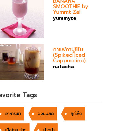
BANANA
SMOOTHIE by
Yummt Za!
yummyza
กาแฟคาปูชิโน
(Spiked Iced
Cappuccino)
natacha
avorite Tags
อาหารเช้า
ผงนมสด
สุกี้เห็ด
เนิ้อโกเบย่าง
ยำทูน่า