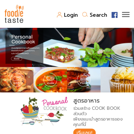
Login
Search
สูตรอาหาร
สูตรอาหารล่าสุด
พาไปชิม
Top Foodie
สารพันก้นครัว
เคล็ดลับน่ารู้
FoodPedia
เปรียบเทียบหน่วยการตวง
สูตรอาหาร
สร้าง Cookbook
ร่วมสร้าง COOK BOOK
เปรียบเทียบอุณหภูมิ
ส่วนตัว
เพียงแนะนำสูตรอาหารของ
เปรียบเทียบน้ำหนักวัตถุดิบ
คุณที่นี่
เริ่มเลย!