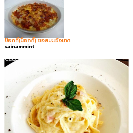
ย๊อกกี้(น็อกกี้) ซอสมะเขือเทศ
sainammint