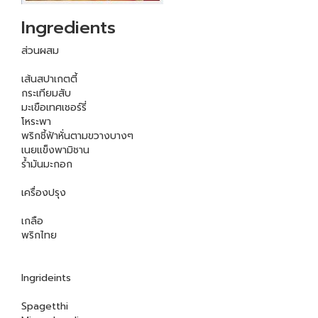
Ingredients
ส่วนผสม
เส้นสปาเกตตี้
กระเทียมสับ
มะเขือเทศเชอร์รี่
โหระพา
พริกชี้ฟ้าหั่นตามขวางบางๆ
เนยแข็งพามิชาน
ร้ำมันมะกอก
เครื่องปรุง
เกลือ
พริกไทย
Ingrideints
Spagetthi