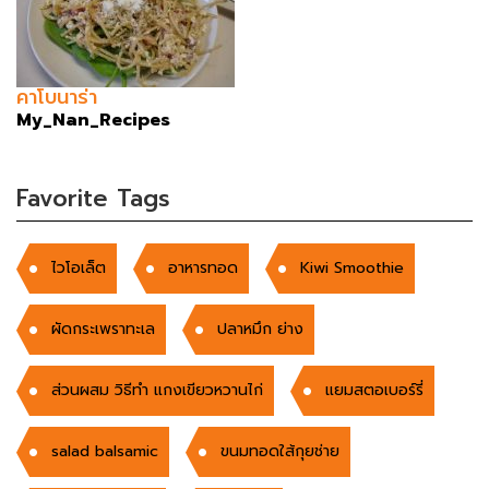
คาโบนาร่า
My_Nan_Recipes
Favorite Tags
ไวโอเล็ต
อาหารทอด
Kiwi Smoothie
ผัดกระเพราทะเล
ปลาหมึก ย่าง
ส่วนผสม วิธีทำ แกงเขียวหวานไก่
แยมสตอเบอร์รี่
salad balsamic
ขนมทอดใส้กุยช่าย