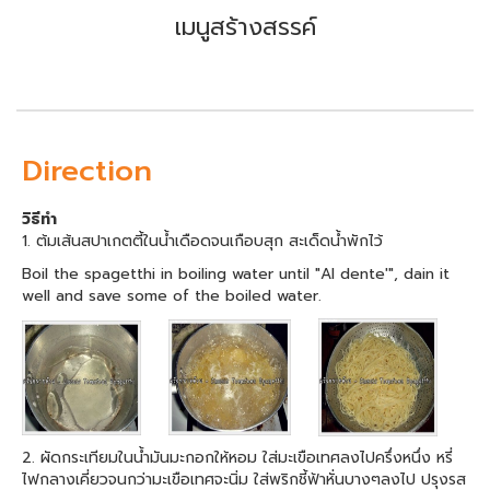
เมนูสร้างสรรค์
Direction
วิธีทำ
1. ต้มเส้นสปาเกตตี้ในน้ำเดือดจนเกือบสุก สะเด็ดน้ำพักไว้
Boil the spagetthi in boiling water until "Al dente'", dain it
well and save some of the boiled water.
2. ผัดกระเทียมในน้ำมันมะกอกให้หอม ใส่มะเขือเทศลงไปครึ่งหนึ่ง หรี่
ไฟกลางเคี่ยวจนกว่ามะเขือเทศจะนิ่ม ใส่พริกชี้ฟ้าหั่นบางๆลงไป ปรุงรส