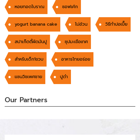
หอยทอดโบราณ
ซอฟเค้ก
yogurt banana cake
ไม่อ้วน
วิธีทำปอเปี๊ย
สปาเก็ตตี้ผัดมันปู
ซุปมะเขือเทศ
สำหรับเด็ก1ขวบ
อาหารไทยอร่อย
แซนวิชเพศชาย
ปูดำ
Our Partners