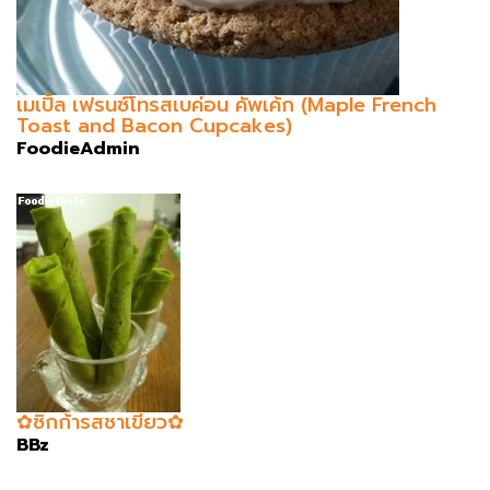
เมเปิ้ล เฟรนซ์โทรสเบค่อน คัพเค้ก (Maple French
Toast and Bacon Cupcakes)
FoodieAdmin
✿ซิกก้ารสชาเขียว✿
BBz