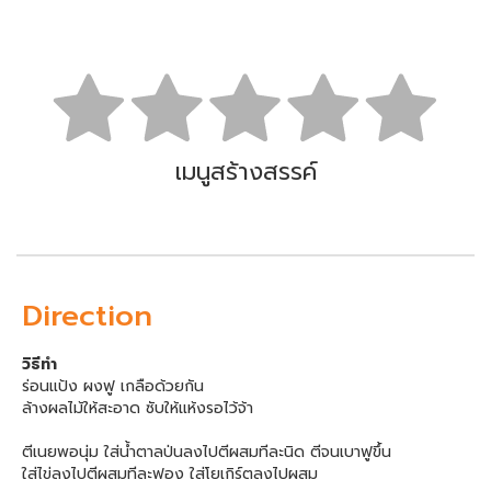
เมนูสร้างสรรค์
Direction
วิธีทำ
ร่อนแป้ง ผงฟู เกลือด้วยกัน
ล้างผลไม้ให้สะอาด ซับให้แห้งรอไว้จ้า
ตีเนยพอนุ่ม ใส่น้ำตาลป่นลงไปตีผสมทีละนิด ตีจนเบาฟูขึ้น
ใส่ไข่ลงไปตีผสมทีละฟอง ใส่โยเกิร์ตลงไปผสม