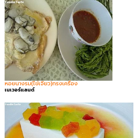
หอยนางรม(ไข่เจียว)ทรงเครื่อง
เนเวอร์แลนด์