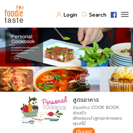
Login
Search
สูตรอาหาร
สูตรอาหารล่าสุด
พาไปชิม
Top Foodie
สารพันก้นครัว
เคล็ดลับน่ารู้
FoodPedia
เปรียบเทียบหน่วยการตวง
สูตรอาหาร
สร้าง Cookbook
ร่วมสร้าง COOK BOOK
เปรียบเทียบอุณหภูมิ
ส่วนตัว
เพียงแนะนำสูตรอาหารของ
เปรียบเทียบน้ำหนักวัตถุดิบ
คุณที่นี่
เริ่มเลย!