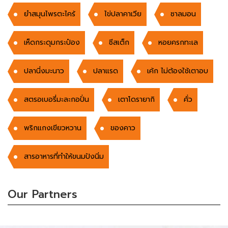
ยำสมุนไพรตะไคร้
ไข่ปลาคาเวีย
ซาลมอน
เห็ดกระดุมกระป๋อง
ชีสเต็ก
หอยครกทะเล
ปลานี่งมะนาว
ปลาแรด
เค้ก ไม่ต้องใช้เตาอบ
สตรอเบอรี่มะละกอปั่น
เตาโดรายากิ
คั่ว
พริกแกงเขียวหวาน
ของคาว
สารอาหารที่ทำให้ขนมปังนิ่ม
Our Partners