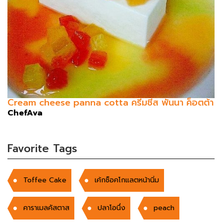
Cream cheese panna cotta ครีมชีส พันนา ค็อตต้า
ChefAva
Favorite Tags
Toffee Cake
เค้กช็อคโกแลตหน้านิ่ม
คาราเมลคัสตาส
ปลาโอนึ่ง
peach