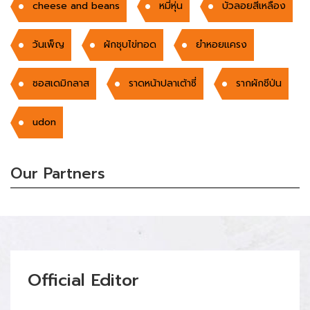
cheese and beans
หมี่หุ่น
บัวลอยสีเหลือง
วันเพ็ญ
ผักชุบไข่ทอด
ยำหอยแครง
ซอสเดมิกลาส
ราดหน้าปลาเต้าซี่
รากผักชีป่น
udon
Our Partners
Official Editor