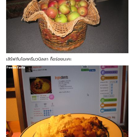
เสิร์ฟกับไอศครีมวนิลลา ก็อร่อยนะคะ