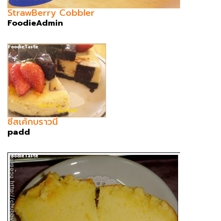
StrawBerry Cobbler
FoodieAdmin
ชีสเค้กบราวนี่
padd