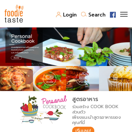
Login
Search
สูตรอาหาร
สูตรอาหารล่าสุด
พาไปชิม
Top Foodie
สารพันก้นครัว
เคล็ดลับน่ารู้
FoodPedia
เปรียบเทียบหน่วยการตวง
สูตรอาหาร
สร้าง Cookbook
ร่วมสร้าง COOK BOOK
เปรียบเทียบอุณหภูมิ
ส่วนตัว
เพียงแนะนำสูตรอาหารของ
เปรียบเทียบน้ำหนักวัตถุดิบ
คุณที่นี่
เริ่มเลย!