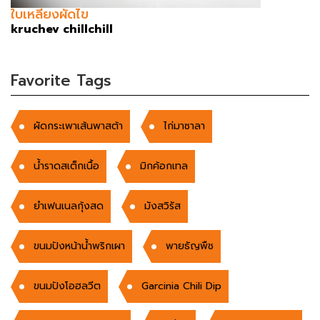
ใบเหลียงผัดไข
kruchev chillchill
Favorite Tags
ผัดกระเพาเส้นพาสต้า
ไก่มาซาลา
น้ำราดสเต็กเนื้อ
มิกค้อกเทล
ยำเฟนเนลกุ้งสด
มังสวิรัส
ขนมปังหน้าน้ำพริกเผา
พายธัญพืช
ขนมปังโอฮลวีต
Garcinia Chili Dip