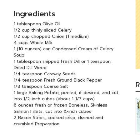
Ingredients
1 tablespoon Olive Oil
1/2 cup thinly sliced Celery
1/2 cup chopped Onion (1 medium)
4 cups Whole Milk
1 (10 ounces) can Condensed Cream of Celery
Soup
1 tablespoon snipped Fresh Dill or 1 teaspoon
Dried Dill Weed
1/4 teaspoon Caraway Seeds
1/4 teaspoon Fresh Ground Black Pepper
R
1/8 teaspoon Coarse Salt
1 large Baking Potato, peeled, if desired, and cut
into 1/2-inch cubes (about 1-1/3 cups)
8 ounces fresh or frozen Boneless, Skinless
Salmon Fillets, cut into ¾-inch cubes
2 Bacon Strips, cooked crisp, drained and
crumbled Preparation: