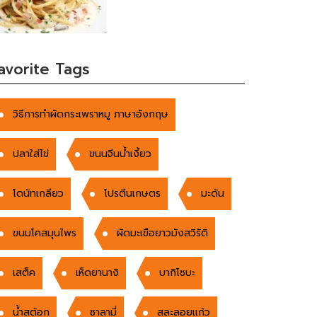
avorite Tags
วิธีการทำผัดกระเพราหมู ภาษาอังกฤษ
ปลาใส่ไข่
ขนนจีนน้ำเงี้ยว
โดนัทเกลียว
โปรตีนเกษตร
มะดัน
ขนมโคสมุนไพร
ผัดมะเขือยาวมังสวิรัติ
เสต็ค
เห็ดยานางิ
บากิโซบะ
น้ำสต้อก
ซาลามี่
สละลอยแก้ว