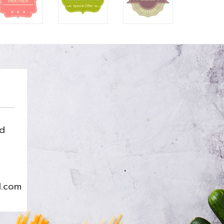
nd
l.com