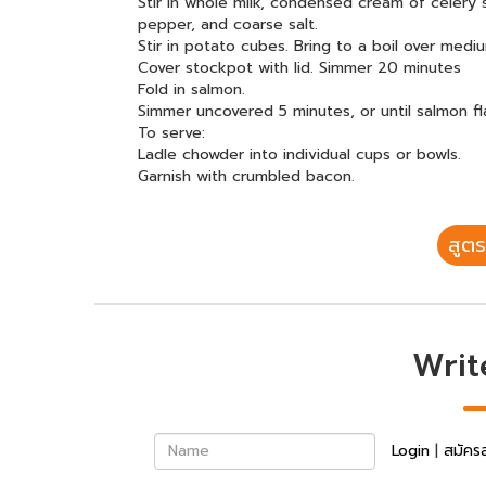
Stir in whole milk, condensed cream of celery s
pepper, and coarse salt.
Stir in potato cubes. Bring to a boil over medi
Cover stockpot with lid. Simmer 20 minutes
Fold in salmon.
Simmer uncovered 5 minutes, or until salmon fla
To serve:
Ladle chowder into individual cups or bowls.
Garnish with crumbled bacon.
สูตร
Writ
Name
Login
|
สมัคร