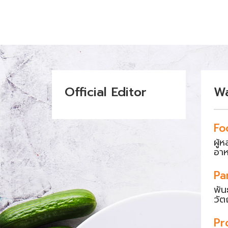
Official Editor
W
Fo
ผู้
อา
Pa
พัน
วัต
Pr