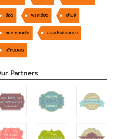
ซีอิ้ว
พริกเขียว
ยำปลี
rice noodle
ขนมปังเซียบัตตา
เค้กนมสด
ur Partners