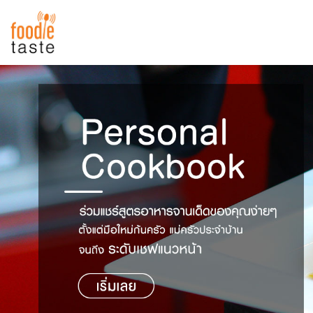
สูตรอาหาร
สูตรอาหารล่าสุด
พาไปชิม
Top Foodie
สารพันก้นครัว
เคล็ดลับน่ารู้
FoodPedia
เปรียบเทียบหน่วยการตวง
สร้าง Cookbook
เปรียบเทียบอุณหภูมิ
เปรียบเทียบน้ำหนักวัตถุดิบ