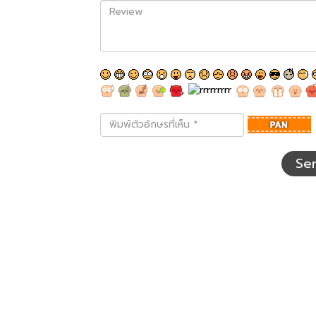
Review
พิมพ์
ตัว
อักษร
ที่
Se
เห็น