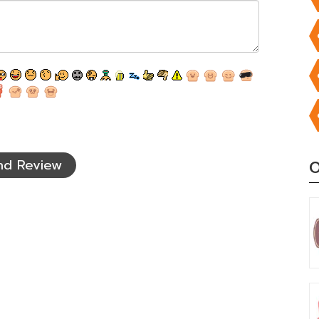
nd Review
O