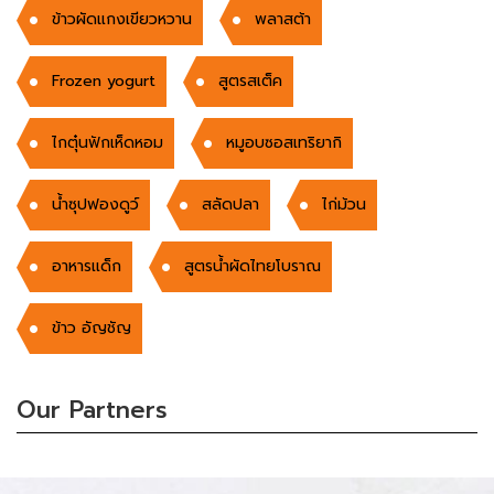
ข้าวผัดแกงเขียวหวาน
พลาสต้า
Frozen yogurt
สูตรสเต็ค
ไกตุ๋นฟักเห็ดหอม
หมูอบซอสเทริยากิ
น้ำซุปฟองดูว์
สลัดปลา
ไก่ม้วน
อาหารเเด็ก
สูตรน้ำผัดไทยโบราณ
ข้าว อัญชัญ
Our Partners