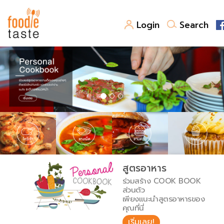
Login
Search
สูตรอาหาร
สูตรอาหารล่าสุด
พาไปชิม
Top Foodie
สารพันก้นครัว
เคล็ดลับน่ารู้
FoodPedia
เปรียบเทียบหน่วยการตวง
สูตรอาหาร
สร้าง Cookbook
ร่วมสร้าง COOK BOOK
เปรียบเทียบอุณหภูมิ
ส่วนตัว
เพียงแนะนำสูตรอาหารของ
เปรียบเทียบน้ำหนักวัตถุดิบ
คุณที่นี่
เริ่มเลย!