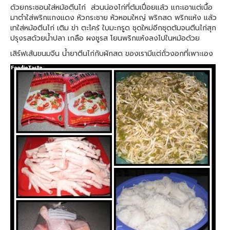
ด้วยกระชอนใส่หม้อตีนไก่ ส่วนน่องไก่ที่ต้มเปื่อยแล้ว แกะเอาแต่เนื้อ
มาตำใส่พริกแกงแดง หัวกระชาย หัวหอมใหญ่ พริกสด พริกแห้ง แล้ว
เทใส่หม้อตีนไก่ เติม ข่า ตะไคร้ ใบมะกรูด ชุดใหม่อีกชุดต้มจนตีนไก่สุก
ปรุงรสด้วยน้ำปลา เกลือ ผงชูรส โยนพริกแห้งลงไปในหม้อด้วย
เสิร์ฟเส้นขนมจีน น้ำยาตีนไก่กับผักสด ของเรามีแต่ถั่วงอกที่เพาะเอง