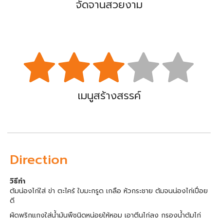
จัดจานสวยงาม
เมนูสร้างสรรค์
Direction
วิธีทำ
ต้มน่องไก่ใส่ ข่า ตะไคร้ ใบมะกรูด เกลือ หัวกระชาย ต้มจนน่องไก่เปื่อย
ดี
ผัดพริกแกงใส่น้ำมันพืชนิดหน่อยให้หอม เอาตีนไก่ลง กรองน้ำต้มไก่