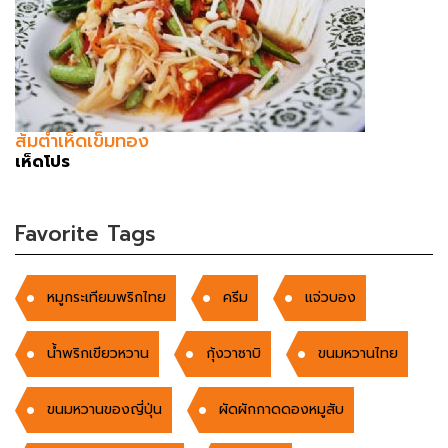
ส้มตำเห็ดเข็มทอง
เห็ดโปร
Favorite Tags
หมูกระเทียมพริกไทย
ครีม
แจ่วบอง
น้ำพริกเขียวหวาน
กุ้งวาซาบิ
ขนมหวานไทย
ขนมหวานของญี่ปุ่น
ผัดผักกาดดองหมูสับ