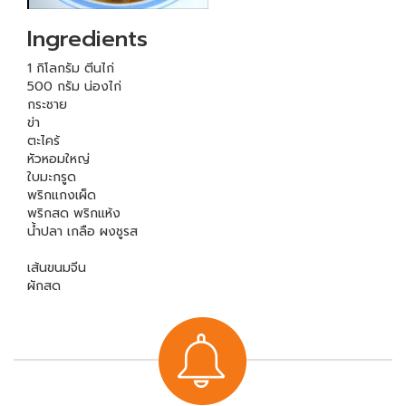
Ingredients
1 กิโลกรัม ตีนไก่
500 กรัม น่องไก่
กระชาย
ข่า
ตะไคร้
หัวหอมใหญ่
ใบมะกรูด
พริกแกงเผ็ด
พริกสด พริกแห้ง
น้ำปลา เกลือ ผงชูรส
เส้นขนมจีน
ผักสด