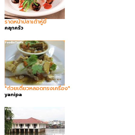
ราดหน้าปลาเต้าหู้ยี้
คลุกครัว
*ก๋วยเตี๋ยวหลอดทรงเครื่อง*
yanipa