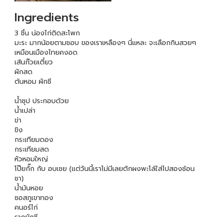
Ingredients
3 ชิ้น น่องไก่ติดสะโพก
มะระ มากน้อยตามชอบ ของเราเหลืองๆ นี่แหละ จะเลือกกินสวยๆ
เหมือนเมืองไทยคงอด
เส้นก๊วยเตี๋ยว
ผักสด
ต้นหอม ผักชี
น้ำซุป ประกอบด้วย
น้ำเปล่า
ข่า
ขิง
กระเทียมดอง
กระเทียมสด
หัวหอมใหญ่
โป๊ยกั๊ก กับ อบเชย (แต่วันนี้เราไม่มีเลยตักผงพะโล้ใส่ไปสองช้อน
ชา)
น้ำมันหอย
ซอสภูเขาทอง
คนอร์ไก่