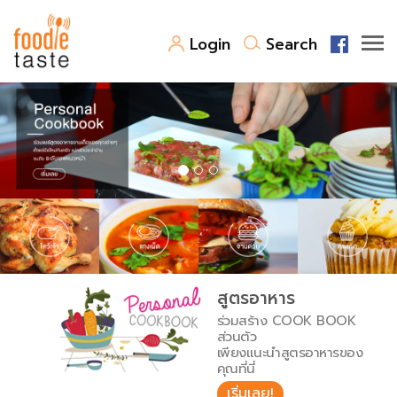
Login
Search
สูตรอาหาร
สูตรอาหารล่าสุด
พาไปชิม
Top Foodie
สารพันก้นครัว
เคล็ดลับน่ารู้
FoodPedia
เปรียบเทียบหน่วยการตวง
สูตรอาหาร
สร้าง Cookbook
ร่วมสร้าง COOK BOOK
เปรียบเทียบอุณหภูมิ
ส่วนตัว
เพียงแนะนำสูตรอาหารของ
เปรียบเทียบน้ำหนักวัตถุดิบ
คุณที่นี่
เริ่มเลย!