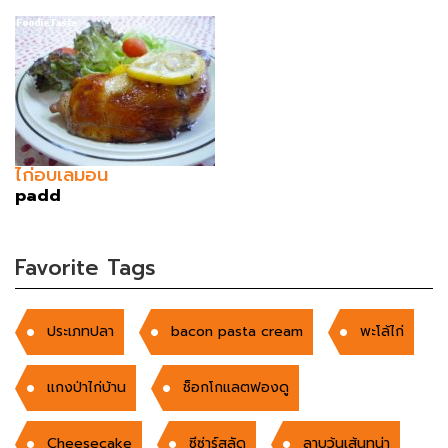
ไก่อบเลมอน
padd
Favorite Tags
ประเภทปลา
bacon pasta cream
พะโล้ไก่
แกงป่าไก่บ้าน
ช็อกโกแลตฟองดู
Cheesecake
ซีซ่าร์สลัด
ลาบวุ้นเส้นทูน่า