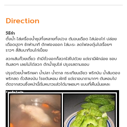
Direction
วิธีทำ
ตั้งน้ำ ใส่เครื่องน้ำซุปทั้งหลายทั้งปวง ต้มจนเดือด ใส่น่องไก่ ปล่อย
เดือดปุดๆ ซักห้านาที ตักฟองออก ใส่มะระ ลดไฟลงตุ๋นไปเรื่อยๆ
ราวๆ สี่สิบนาทีจนไก่เปื่อย
ลวกเส้นก๊วยเตี๋ยว ถ้ามีถั่วงอกก็ลวกใส่ไปด้วย แต่เรามีผักฉ่อย ชอบ
กินสดๆ เลยไม่ได้ลวก ตักน้ำซุปใส่ ปรุงรสตามชอบ
ปรุงด้วยน้ำพริกเผา น้ำปลา น้ำตาล กระเทียมเจียว พริกป่น น้ำส้มดอง
พริกสด ถั่วลิสงป่น โรยต้นหอม ผักชี แต่เราอนาถามากๆ ต้นหอมไป
ตัดจากสวนซึ่งหน้านี้เริ่มหนาวแล้วได้มาผอมๆ แบบที่เห็นนั่นแหละ