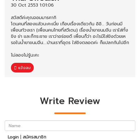
30 Oct 2553 1:01:06
สวัสดีค่ะคุณจอมมารคากิ
โดนคนที่สองแล้วนะคะเนี่ย เกือบเรื่องเดียวกัน อิอิ... วันก่อนมี
เพื่อนท้วงเรา (เพื่อนคนไทยที่สวีเดน) เรื่องน้ำยาขนมจีน เราใส่ทั้ง
ขิง ข่า และก็กระชาย เราว่าอร่อยดี เพื่อนก็ว่า อะไรมีใส่ขิงด้วยเห
รอในน้ำยาขนมจีน....บ้านเราที่อุดร ใส่ขิงตลอดค่ะ ก็แปลกกันไปอีก
ไม่ลองไม่รู้นะคะ
แจ้งลบ
Write Review
Name
Login
|
สมัครสมาชิก