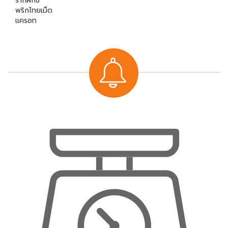
รากผักชี
พริกไทยเม็ด
แครอท