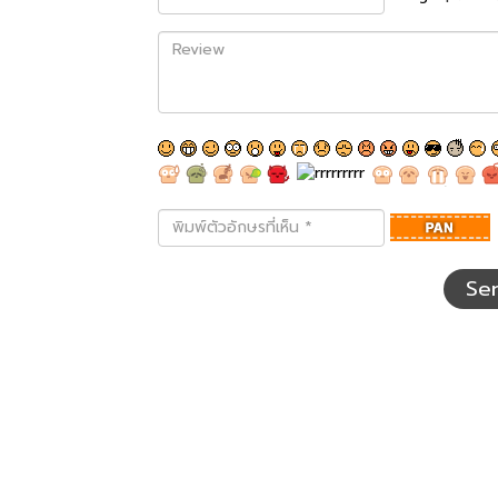
Review
พิมพ์
ตัว
อักษร
ที่
Se
เห็น