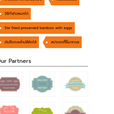
วิธีทำข้าวหมกไก่
Stir fried preserved bamboo with eggs
ต้มจืดกะหล่ำปลียัดไส้
สปาเกตตี้ขี้เมาทะเล
ur Partners