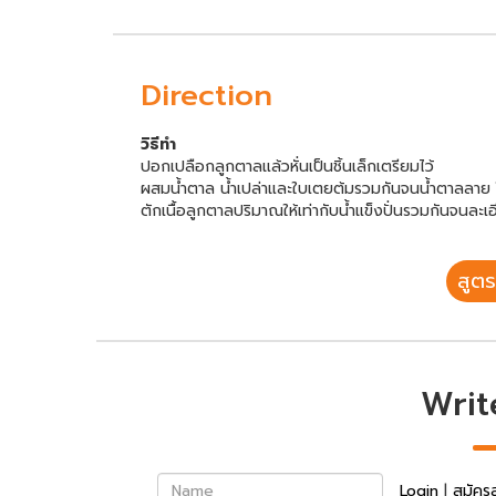
Direction
วิธีทำ
ปอกเปลือกลูกตาลแล้วหั่นเป็นชิ้นเล็กเตรียมไว้
ผสมน้ำตาล น้ำเปล่าและใบเตยต้มรวมกันจนน้ำตาลลาย ใส่ล
ตักเนื้อลูกตาลปริมาณให้เท่ากับน้ำแข็งปั่นรวมกันจนละ
สูตร
Writ
Name
Login
|
สมัคร