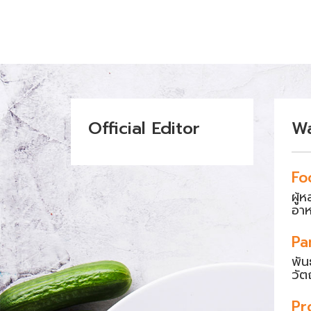
Official Editor
W
Fo
ผู้
อา
Pa
พัน
วัต
Pr