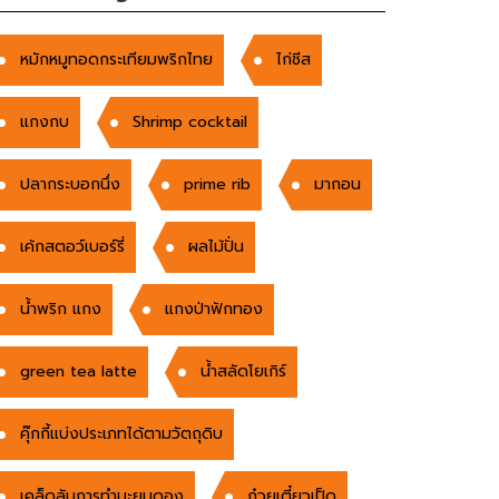
หมักหมูทอดกระเทียมพริกไทย
ไก่ชีส
แกงกบ
Shrimp cocktail
ปลากระบอกนึ่ง
prime rib
มากอน
เค้กสตอว์เบอร์รี่
ผลไม้ปั่น
น้ำพริก แกง
แกงป่าฟักทอง
green tea latte
น้ำสลัดโยเกิร์
คุ๊กกี้แบ่งประเภทได้ตามวัตถุดิบ
เคล็ดลับการทำมะยมดอง
ก๋วยเตี๋ยวเป็ด