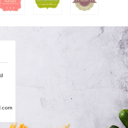
nd
l.com