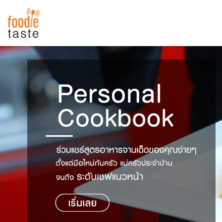
สูตรอาหาร
สูตรอาหารล่าสุด
พาไปชิม
Top Foodie
สารพันก้นครัว
เคล็ดลับน่ารู้
FoodPedia
เปรียบเทียบหน่วยการตวง
สร้าง Cookbook
เปรียบเทียบอุณหภูมิ
เปรียบเทียบน้ำหนักวัตถุดิบ