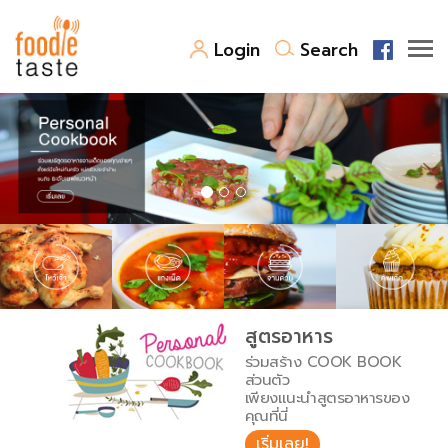
Login
Search
สูตรอาหาร
สูตรอาหารล่าสุด
พาไปชิม
Top Foodie
สารพันก้นครัว
เคล็ดลับน่ารู้
FoodPedia
เปรียบเทียบหน่วยการตวง
สูตรอาหาร
สร้าง Cookbook
ร่วมสร้าง COOK BOOK
เปรียบเทียบอุณหภูมิ
ส่วนตัว
เพียงแนะนำสูตรอาหารของ
เปรียบเทียบน้ำหนักวัตถุดิบ
คุณที่นี่
เริ่มเลย!