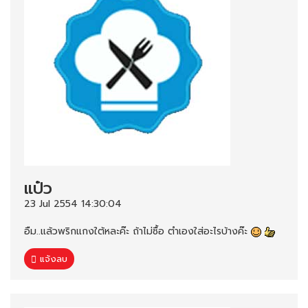
แป๋ว
23 Jul 2554 14:30:04
อืม..แล้วพริกแกงใต้หละค๊ะ ถ้าไม่ซื้อ ตำเองใส่อะไรบ้างค๊ะ
แจ้งลบ