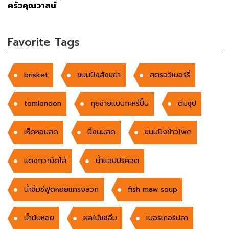
ครัวคุณวาสน์
Favorite Tags
brisket
ขนมปังสังขย่า
สตรอว์เบอร์รี่
tomlondon
กุยช่ายแบบกะหรี่ปั๊บ
ต้มซุป
เห็ดหอมสด
นึ่งนมสด
ขนมปังข้าวโพด
แตงกวายัดไส้
น้ำแอปปริคอต
น้ำจิ้มซีฟูดหอยแครงลวก
fish maw soup
น้ำมันหอย
ผลไม้แช่อิ่ม
เบอร์เกอร์ปลา