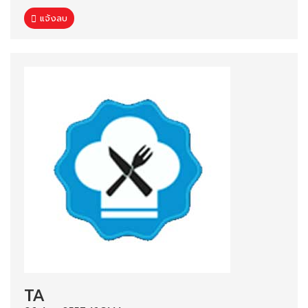
แจ้งลบ
TA