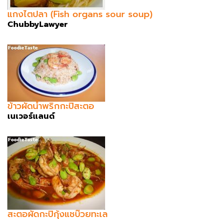
แกงไตปลา (Fish organs sour soup)
ChubbyLawyer
ข้าวผัดน้ำพริกกะปิสะตอ
เนเวอร์แลนด์
สะตอผัดกะปิกุ้งแชบ๊วยทะเล