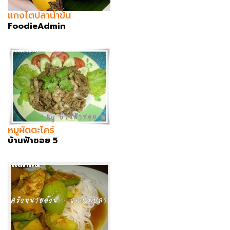
แกงไตปลาน้ำข้น
FoodieAdmin
หมูผัดตะไคร้
บ้านฟ้าซอย 5